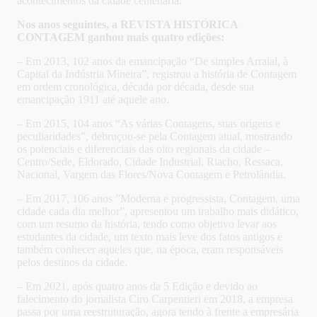
acontecimentos da cidade centenária.
Nos anos seguintes, a REVISTA HISTÓRICA
CONTAGEM ganhou mais quatro edições:
– Em 2013, 102 anos da emancipação “De simples Arraial, à
Capital da Indústria Mineira”, registrou a história de Contagem
em ordem cronológica, década por década, desde sua
emancipação 1911 até aquele ano.
– Em 2015, 104 anos “As várias Contagens, suas origens e
peculiaridades”, debruçou-se pela Contagem atual, mostrando
os potenciais e diferenciais das oito regionais da cidade –
Centro/Sede, Eldorado, Cidade Industrial, Riacho, Ressaca,
Nacional, Vargem das Flores/Nova Contagem e Petrolândia.
– Em 2017, 106 anos ”Moderna e progressista, Contagem, uma
cidade cada dia melhor”, apresentou um trabalho mais didático,
com um resumo da história, tendo como objetivo levar aos
estudantes da cidade, um texto mais leve dos fatos antigos e
também conhecer aqueles que, na época, eram responsáveis
pelos destinos da cidade.
– Em 2021, após quatro anos da 5 Edição e devido ao
falecimento do jornalista Ciro Carpentieri em 2018, a empresa
passa por uma reestruturação, agora tendo à frente a empresária