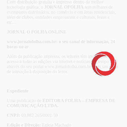
Com distribuição gratuita e impresso dentro da melhor
tecnologia gráfica, o
JORNAL OFOLHA
tem milhares de
exemplares distribuídos, no comércio e em áreas residenciais,
além de clubes, entidades empresariais e culturais, feiras e
etc…
JORNAL O FOLHA ONLINE
www.jornalofolha.com.br: o seu canal de informação, 24
horas no ar
Além da publicação impressa, os leitores têm irrestritamente
acesso a todas as edições via internet e notícias em tempo real
através do seu portal www.jornalofolha.com.br, mais um canal
de interação à disposição do leitor.
Expediente
Uma publicação de
EDITORA FOLHA – EMPRESA DE
COMUNICAÇÃO LTDA.
CNPJ:
03.882.265/0001-59
Edição e Direção:
Egleia Machado