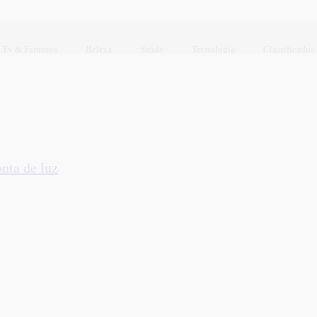
Tv & Famosos
Beleza
Saúde
Tecnologia
Classificados
nta de luz