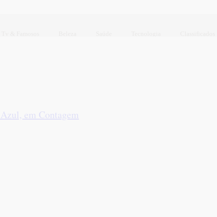
Tv & Famosos
Beleza
Saúde
Tecnologia
Classificados
a Azul, em Contagem