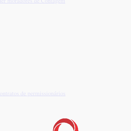
nder moradores de Contagem
ntratos de permissionários