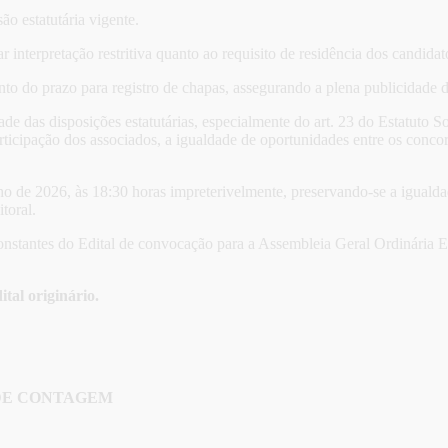
ão estatutária vigente.
 interpretação restritiva quanto ao requisito de residência dos candida
to do prazo para registro de chapas, assegurando a plena publicidade do
e das disposições estatutárias, especialmente do art. 23 do Estatuto Soc
rticipação dos associados, a igualdade de oportunidades entre os concorr
nho de 2026, às 18:30 horas impreterivelmente, preservando-se a igualda
toral.
constantes do Edital de convocação para a Assembleia Geral Ordinária 
tal originário.
 DE CONTAGEM