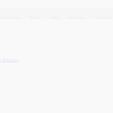
Tv & Famosos
Beleza
Saúde
Tecnologia
Classificados
a Rítmica