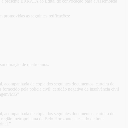
lica a presente ERRATA ao Edital de convocação para a Assembleia
m promovidas as seguintes retificações:
ssui duração de quatro anos.
al, acompanhada de cópia dos seguintes documentos: carteira de
necido pela polícia civil; certidão negativa de insolvência civil
ntagem/MG”
al, acompanhada de cópia dos seguintes documentos: carteira de
região metropolitana de Belo Horizonte; atestado de bons
minal.”