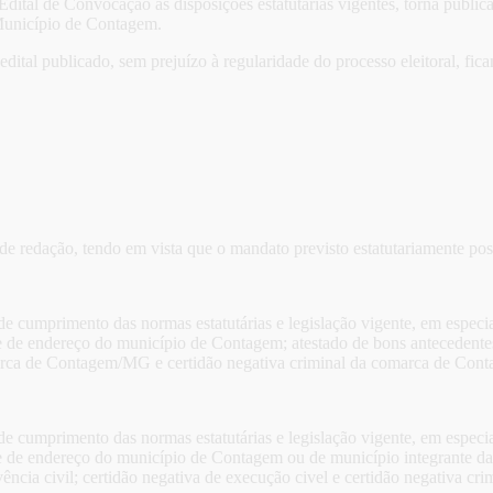
Edital de Convocação às disposições estatutárias vigentes, torna púb
 Município de Contagem.
ital publicado, sem prejuízo à regularidade do processo eleitoral, fica
 de redação, tendo em vista que o mandato previsto estatutariamente po
 cumprimento das normas estatutárias e legislação vigente, em especi
e endereço do município de Contagem; atestado de bons antecedentes for
arca de Contagem/MG e certidão negativa criminal da comarca de Co
 cumprimento das normas estatutárias e legislação vigente, em especi
 de endereço do município de Contagem ou de município integrante da 
vência civil; certidão negativa de execução civel e certidão negativa cri