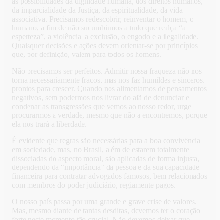
as possibilidades da dignidade humana, dos direitos humanos,
da imparcialidade da Justiça, da espiritualidade, da vida
associativa. Precisamos redescobrir, reinventar o homem, o
humano, a fim de não sucumbirmos a tudo que realça “a
esperteza”, a violência, a exclusão, o engodo e a ilegalidade.
Quaisquer decisões e ações devem orientar-se por princípios
que, por definição, valem para todos os homens.
Não precisamos ser perfeitos. Admitir nossa fraqueza não nos
torna necessariamente fracos, mas nos faz humildes e sinceros,
prontos para crescer. Quando nos alimentamos de pensamentos
negativos, sem podermos nos livrar do afã de denunciar e
condenar as transgressões que vemos ao nosso redor, urge
procurarmos a verdade, mesmo que não a encontremos, porque
ela nos trará a liberdade.
É evidente que regras são necessárias para a boa convivência
em sociedade, mas, no Brasil, além de estarem totalmente
dissociadas do aspecto moral, são aplicadas de forma injusta,
dependendo da “importância” da pessoa e da sua capacidade
financeira para contratar advogados famosos, bem relacionados
com membros do poder judiciário, regiamente pagos.
O nosso país passa por uma grande e grave crise de valores.
Mas, mesmo diante de tantas desditas, devemos ter o coração
forte neste momento tão crucial. Não devemos deixar que