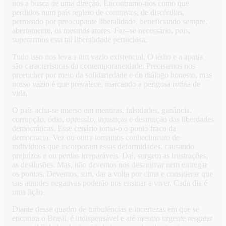
nos a busca de uma direção. Encontramo-nos como que
perdidos num país repleto de contrastes, de discórdias,
permeado por preocupante liberalidade, beneficiando sempre,
abertamente, os mesmos atores. Faz–se necessário, pois,
superarmos esta tal liberalidade perniciosa.
Tudo isso nos leva a um vazio existencial. O tédio e a apatia
são características da contemporaneidade. Precisamos nos
preencher por meio da solidariedade e do diálogo honesto, mas
nosso vazio é que prevalece, marcando a perigosa rotina de
vida.
O país acha-se imerso em mentiras, falsidades, ganância,
corrupção, ódio, opressão, injustiças e destruição das liberdades
democráticas. Esse cenário torna-o o ponto fraco da
democracia. Vez ou outra tomamos conhecimento de
indivíduos que incorporam essas deformidades, causando
prejuízos e ou perdas irreparáveis. Daí, surgem as frustrações,
as desilusões. Mas, não devemos nos desanimar nem entregar
os pontos. Devemos, sim, dar a volta por cima e considerar que
tais atitudes negativas poderão nos ensinar a viver. Cada dia é
uma lição.
Diante desse quadro de turbulências e incertezas em que se
encontra o Brasil, é indispensável e até mesmo urgente resgatar