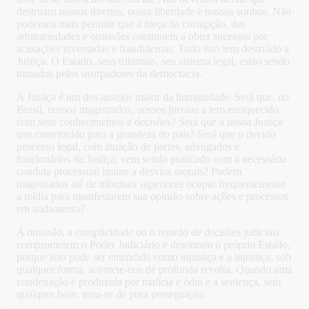
destruam nossos direitos, nossa liberdade e nossos sonhos. Não
podemos mais permitir que a força da corrupção, das
arbitrariedades e omissões continuem a obter sucessos por
acusações inventadas e fraudulentas. Tudo isso tem destruído a
Justiça. O Estado, seus tribunais, seu sistema legal, estão sendo
tomados pelos usurpadores da democracia.
A Justiça é um dos anseios maior da humanidade. Será que, no
Brasil, nossos magistrados, nossos juristas a tem enriquecido
com seus conhecimentos e decisões? Será que a nossa Justiça
tem contribuído para a grandeza do país? Será que o devido
processo legal, com atuação de partes, advogados e
funcionários da Justiça, vem sendo praticado com a necessária
conduta processual imune a desvios morais? Podem
magistrados até de tribunais superiores ocupar frequentemente
a mídia para manifestarem sua opinião sobre ações e processos
em andamento?
A omissão, a cumplicidade ou o retardo de decisões judiciais
comprometem o Poder Judiciário e desonram o próprio Estado,
porque isso pode ser entendido como injustiça e a injustiça, sob
qualquer forma, acomete-nos de profunda revolta. Quando uma
condenação é produzida por malícia e ódio e a sentença, sem
qualquer base, trata-se de pura perseguição.