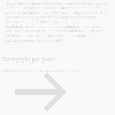
Todos temos o direito de ter nossas opiniões e de fazer ouvi-las.
E não é necessário sabermos se estão certas ou erradas. Só
podemos proteger as nossas liberdades, protegendo a liberdade
dos outros. É preciso tornar o país mais generoso e mais
humano do que é. É preciso continuar no caminho da
legalidade, revelando ao mundo a brutalidade, a cobiça e a
insensibilidade de um grupo altamente ambicioso. É preciso
envidar todos os esforços possíveis para restabelecer a voz da
paz, da esperança, da fé e do futuro.
Navegação por posts
Página
1
Página
2
…
Página
225
Próxima página