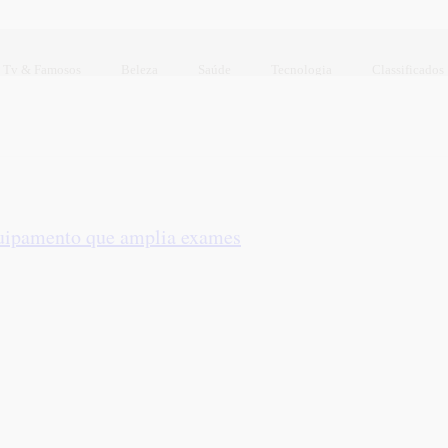
Tv & Famosos
Beleza
Saúde
Tecnologia
Classificados
quipamento que amplia exames