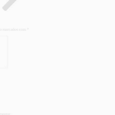
ão marcados com
*
mentar.