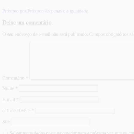
Próximo post
Próximo
As penas e a igualdade
Deixe um comentário
O seu endereço de e-mail não será publicado.
Campos obrigatórios s
Comentário
*
Nome
*
E-mail
*
calcule 10+8 =
*
Site
Salvar meus dados neste navegador para a próxima vez que eu co