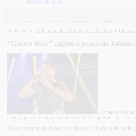
Horários de ônibus
Cultura
Educação
Turismo
Entretenimento
Publicado em
14 de junho de 2017
8 de julho de 2017
por
Linkazu
“Gastro Beer” agitou a praça da Jabutic
Contagem recebeu n
evento, que contou com encontro de violeiros, apresentações circe
Quem chegou no início da tarde e ficou até o final da noite, pôde