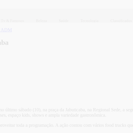
Tv & Famosos
Beleza
Saúde
Tecnologia
Classificados
l ADM
aba
o último sábado (10), na praça da Jabuticaba, na Regional Sede, a se
nses, espaço kids, shows e ampla variedade gastronômica.
 aproveitar toda a programação. A ação contou com vários food trucks 