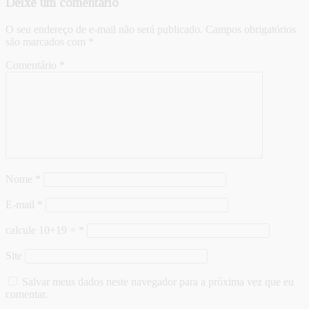
Deixe um comentário
O seu endereço de e-mail não será publicado.
Campos obrigatórios
são marcados com
*
Comentário
*
Nome
*
E-mail
*
calcule 10+19 =
*
Site
Salvar meus dados neste navegador para a próxima vez que eu
comentar.