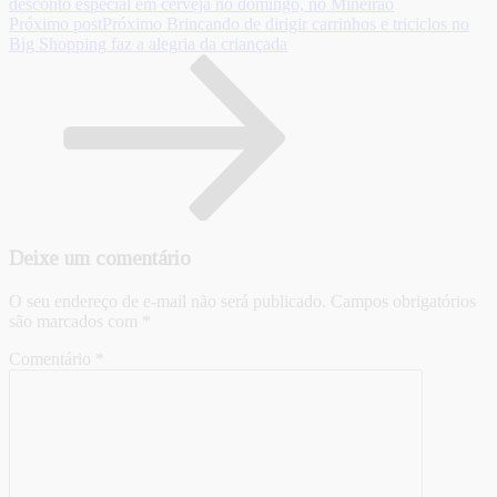
desconto especial em cerveja no domingo, no Mineirão
Próximo post
Próximo
Brincando de dirigir carrinhos e triciclos no
Big Shopping faz a alegria da criançada
Deixe um comentário
O seu endereço de e-mail não será publicado.
Campos obrigatórios
são marcados com
*
Comentário
*