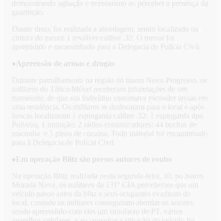
demonstrando agitação e nervosismo ao perceber a presença da
guarnição.
Diante disto, foi realizada a abordagem, sendo localizado na
cintura do menor 1 revólver calibre .32. O menor foi
apreendido e encaminhado para a Delegacia de Polícia Civil.
♦Apreensão de armas e drogas
Durante patrulhamento na região do bairro Novo Progresso, os
militares do Tático Móvel receberam informações de um
transeunte, de que um indivíduo costumava esconder armas em
uma residência. Os militares se deslocaram para o local e após
buscas localizaram 1 espingarda calibre .32; 1 espingarda tipo
Polveira; 1 munição; 2 rádios comunicadores; 44 buchas de
maconha e 5 pinos de cocaína. Todo material foi encaminhado
para à Delegacia de Polícia Civil.
♦Em operação Blitz são presos autores de roubo
Na operação Blitz realizada nesta segunda-feira, 10, no bairro
Morada Nova, os militares da 131º CIA perceberam que um
veículo parou antes da blitz e seus ocupantes evadiram do
local, contudo os militares conseguiram abordar os autores,
sendo apreendido com eles um simulacro de PT, vários
aparelhos celulares, e ao consultar a situação do veículo foi