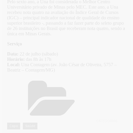
Pelo sexto ano, a Una foi considerada o Melhor Centro
Universitário privado de Minas pelo MEC. Este ano, a Una
recebeu nota quatro na avaliação do Índice Geral de Cursos
(IGC) – principal indicador nacional de qualidade do ensino
superior brasileiro -, passando a faz fazer parte do seleto grupo
de 26 instituições no Brasil que receberam nota quatro, sendo a
única em Minas Gerais.
Serviço
Data:
22 de julho (sábado)
Horário:
das 8h às 17h
Local:
Una Contagem (av. João César de Oliveira, 5757 –
Beatriz – Contagem/MG)
CATEGORIAS
Capa
Saúde
,