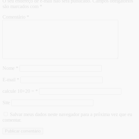
O seu endereço de e-mail não será publicado.
Campos obrigatórios
são marcados com
*
Comentário
*
Nome
*
E-mail
*
calcule 10+20 =
*
Site
Salvar meus dados neste navegador para a próxima vez que eu
comentar.