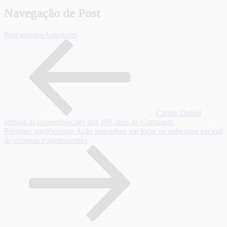
Navegação de Post
Post anterior
Anteriores
Cantor Daniel
embala as comemorações dos 106 anos de Contagem
Próximo post
Próximo
Ação inovadora vai focar na cobertura vacinal
de crianças e adolescentes