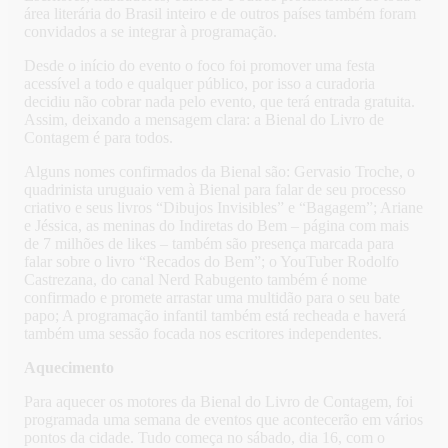
área literária do Brasil inteiro e de outros países também foram
convidados a se integrar à programação.
Desde o início do evento o foco foi promover uma festa
acessível a todo e qualquer público, por isso a curadoria
decidiu não cobrar nada pelo evento, que terá entrada gratuita.
Assim, deixando a mensagem clara: a Bienal do Livro de
Contagem é para todos.
Alguns nomes confirmados da Bienal são: Gervasio Troche, o
quadrinista uruguaio vem à Bienal para falar de seu processo
criativo e seus livros “Dibujos Invisibles” e “Bagagem”; Ariane
e Jéssica, as meninas do Indiretas do Bem – página com mais
de 7 milhões de likes – também são presença marcada para
falar sobre o livro “Recados do Bem”; o YouTuber Rodolfo
Castrezana, do canal Nerd Rabugento também é nome
confirmado e promete arrastar uma multidão para o seu bate
papo; A programação infantil também está recheada e haverá
também uma sessão focada nos escritores independentes.
Aquecimento
Para aquecer os motores da Bienal do Livro de Contagem, foi
programada uma semana de eventos que acontecerão em vários
pontos da cidade. Tudo começa no sábado, dia 16, com o