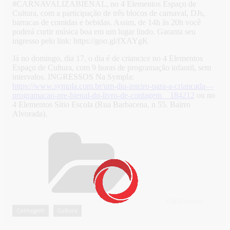
#CARNAVALIZABIENAL, no 4 Elementos Espaço de
Cultura, com a participação de três blocos de carnaval, DJs,
barracas de comidas e bebidas. Assim, de 14h às 20h você
poderá curtir música boa em um lugar lindo. Garanta seu
ingresso pelo link: https://goo.gl/fXAYgK
Já no domingo, dia 17, o dia é de criancice no 4 Elementos
Espaço de Cultura, com 9 horas de programação infantil, sem
intervalos. INGRESSOS Na Sympla:
https://www.sympla.com.br/um-dia-inteiro-para-a-criancada—
programacao-pre-bienal-do-livro-de-contagem__184212
ou no
4 Elementos Sítio Escola (Rua Barbacena, n 55. Bairro
Alvorada).
CATEGORIAS
Contagem
Cultura
,