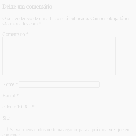
Deixe um comentário
O seu endereço de e-mail não será publicado.
Campos obrigatórios
são marcados com
*
Comentário
*
Nome
*
E-mail
*
calcule 10+6 =
*
Site
Salvar meus dados neste navegador para a próxima vez que eu
comentar.