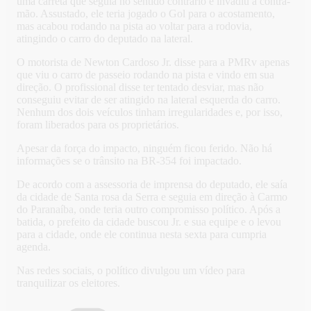
uma carreta que seguia no sentido contrário e invadiu a contra-
mão. Assustado, ele teria jogado o Gol para o acostamento,
mas acabou rodando na pista ao voltar para a rodovia,
atingindo o carro do deputado na lateral.
O motorista de Newton Cardoso Jr. disse para a PMRv apenas
que viu o carro de passeio rodando na pista e vindo em sua
direção. O profissional disse ter tentado desviar, mas não
conseguiu evitar de ser atingido na lateral esquerda do carro.
Nenhum dos dois veículos tinham irregularidades e, por isso,
foram liberados para os proprietários.
Apesar da força do impacto, ninguém ficou ferido. Não há
informações se o trânsito na BR-354 foi impactado.
De acordo com a assessoria de imprensa do deputado, ele saía
da cidade de Santa rosa da Serra e seguia em direção à Carmo
do Paranaíba, onde teria outro compromisso político. Após a
batida, o prefeito da cidade buscou Jr. e sua equipe e o levou
para a cidade, onde ele continua nesta sexta para cumpria
agenda.
Nas redes sociais, o político divulgou um vídeo para
tranquilizar os eleitores.