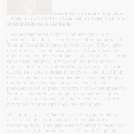
Tenente Dirceu Cardoso Gonçalves
– Dirigente da ASPOMIL (Associação de Assist. Social dos
Policiais Militares de São Paulo)
De nada adiantaram a acidez e o tom ameaçador do ex-
presidente Lula e de seus seguidores. Os desembargadores do
Tribunal Federal de Recursos de Porto Alegre (TFR-4), além
de confirmar a sua condenação pelo juiz Sérgio Moro ainda
ampliaram a pena de 9 e meio para 12 anos e um mês. E por ter
sido decisão unanime (3 a zero), o réu não tem direito aos
embargos infringentes, que serviriam para atrasar a aplicação
da sentença e ainda poderiam favorecê-lo na sua pretensão de
tornar-se candidato a um novo mandato presidencial. Do jeito
que ficou, logo a sentença entrará em execução e o ex-
presidente poderá ser preso, conforme o novo entendimento do
Supremo Tribunal Federal, de que o condenado de segunda
instância deve ter sua pena aplicada de imediato e, se quiser
recorrer aos tribunais superiores, deve fazê-lo preso.
Mais do que a possibilidade de prisão, é o enquadramento na
lei da ficha limpa. Condenado por um colegiado (três
desembargadores), Lula passa a ser considerado ficha suja e de
acordo com a Lei Complementar nº 135, de 2010, que ele