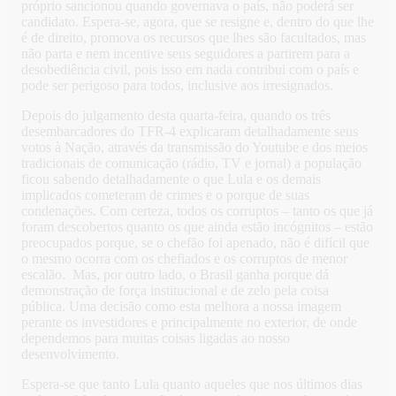
próprio sancionou quando governava o país, não poderá ser
candidato. Espera-se, agora, que se resigne e, dentro do que lhe
é de direito, promova os recursos que lhes são facultados, mas
não parta e nem incentive seus seguidores a partirem para a
desobediência civil, pois isso em nada contribui com o país e
pode ser perigoso para todos, inclusive aos irresignados.
Depois do julgamento desta quarta-feira, quando os três
desembarcadores do TFR-4 explicaram detalhadamente seus
votos à Nação, através da transmissão do Youtube e dos meios
tradicionais de comunicação (rádio, TV e jornal) a população
ficou sabendo detalhadamente o que Lula e os demais
implicados cometeram de crimes e o porque de suas
condenações. Com certeza, todos os corruptos – tanto os que já
foram descobertos quanto os que ainda estão incógnitos – estão
preocupados porque, se o chefão foi apenado, não é difícil que
o mesmo ocorra com os chefiados e os corruptos de menor
escalão. Mas, por outro lado, o Brasil ganha porque dá
demonstração de força institucional e de zelo pela coisa
pública. Uma decisão como esta melhora a nossa imagem
perante os investidores e principalmente no exterior, de onde
dependemos para muitas coisas ligadas ao nosso
desenvolvimento.
Espera-se que tanto Lula quanto aqueles que nos últimos dias