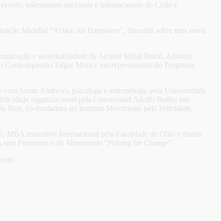
ento, palestrantes nacionais e internacionais do Chile e
anização Mundial “Action for Happiness”, discutirá sobre uma nova
omunicação e sustentabilidade da Arcelor Mittal Brasil, Adriano
m o Costa-riquenho Edgar Mora e um representante do Programa
nte com Susan Andrews, psicóloga e antropóloga, pela Universidade
felicidade organizacional pela Universidad Adolfo Ibañez em
a Reis, co-fundadora do Instituto Movimento pela Felicidade,
, MBA executivo Internacional pela Faculdade de Ohio e diretor
os sem Fronteiras e do Movimento “Playing for Change”.
ento.