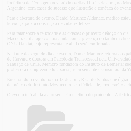
Prefeitura de Contagem nos próximos dias 11 a 13 de abril, no Mus
Argentina, com cases de sucesso que ilustrarão a temática do event
Para a abertura do evento, Daniel Martinez Aldunate, médico psiqu
liderança para a construção de cidades felizes.
Para falar sobre a felicidade e as cidades o primeiro diálogo do dia
Macedo. O dialogo contará ainda com a presença do também chilen
ONU Habitat, cujo representante ainda será confirmado.
Na tarde do segundo dia de evento, Daniel Martinez retorna aos pa
de Harvard e doutora em Psicologia Transpessoal pela Universidad
Santiago de Chile, Membro-fundadora do Instituto de Bienestar se
professora e empreendedora social, representante e consultora da Y
Encerrando o evento no dia 13 de abril, Ricardo Santos que é gr
de práticas do Instituto Movimento pela Felicidade, moderará o d
O evento terá ainda a apresentação e leitura do protocolo “A felic