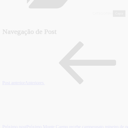
Capa
CATEGORIAS
,
Navegação de Post
Post anterior
Anteriores
Próximo post
Próximo
Monte Carmo recebe campeonato mineiro de p