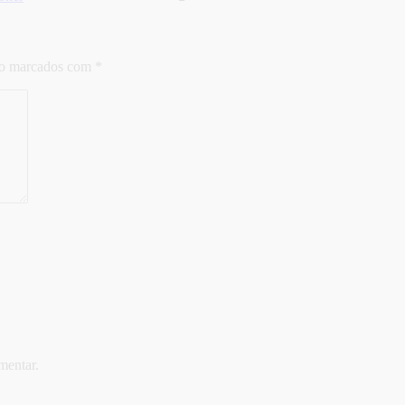
ão marcados com
*
mentar.