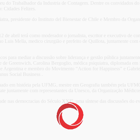
eu do Trabalhador da Industria de Contagem. Dentre os convidados do ev
o: Cidades Felizes.
iatra, presidente do Instituto del Bienestar de Chile e Membro da Org
 12 de abril terá como moderador o jornalista, escritor e executivo de c
o Luis Mella, medico cirurgião e prefeito de Quillota, juntamente co
lcos para mediar a discussão sobre liderança e gestão pública juntame
e de Greenwich, Carolina Bergoglio, médica psiquiatra, diplomada em 
de Argentina e membro do Movimento “Action for Happiness” e Gabriel
unus Social Business .
aduado em história pela UFMG, mestre em Geografia também pela UFMG
ebate juntamente com representantes da Unesco, da Organização Médic
idade nas democracias do Século XXI”, uma síntese das discussões do ev