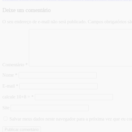
Deixe um comentário
O seu endereço de e-mail não será publicado.
Campos obrigatórios s
Comentário
*
Nome
*
E-mail
*
calcule 10+8 =
*
Site
Salvar meus dados neste navegador para a próxima vez que eu co