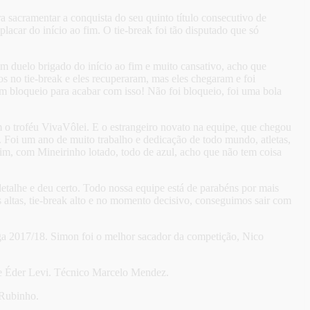
ara sacramentar a conquista do seu quinto título consecutivo de
lacar do início ao fim. O tie-break foi tão disputado que só
um duelo brigado do início ao fim e muito cansativo, acho que
 no tie-break e eles recuperaram, mas eles chegaram e foi
 um bloqueio para acabar com isso! Não foi bloqueio, foi uma bola
m o troféu VivaVôlei. E o estrangeiro novato na equipe, que chegou
. Foi um ano de muito trabalho e dedicação de todo mundo, atletas,
sim, com Mineirinho lotado, todo de azul, acho que não tem coisa
talhe e deu certo. Todo nossa equipe está de parabéns por mais
is altas, tie-break alto e no momento decisivo, conseguimos sair com
iga 2017/18. Simon foi o melhor sacador da competição, Nico
 e Éder Levi. Técnico Marcelo Mendez.
 Rubinho.