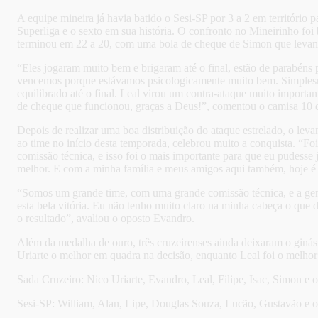
A equipe mineira já havia batido o Sesi-SP por 3 a 2 em território p
Superliga e o sexto em sua história.
O confronto no Mineirinho foi b
terminou em 22 a 20, com uma bola de cheque de Simon que levanto
“Eles jogaram muito bem e brigaram até o final, estão de parabéns 
vencemos porque estávamos psicologicamente muito bem. Simplesmen
equilibrado até o final. Leal virou um contra-ataque muito importa
de cheque que funcionou, graças a Deus!”, comentou o camisa 10 
Depois de realizar uma boa distribuição do ataque estrelado, o le
ao time no início desta temporada, celebrou muito a conquista. “Fo
comissão técnica, e isso foi o mais importante para que eu pudesse
melhor. E com a minha família e meus amigos aqui também, hoje é s
“Somos um grande time, com uma grande comissão técnica, e a gente
esta bela vitória. Eu não tenho muito claro na minha cabeça o que d
o resultado”, avaliou o oposto Evandro.
Além da medalha de ouro, três cruzeirenses ainda deixaram o giná
Uriarte o melhor em quadra na decisão, enquanto Leal foi o melhor 
Sada Cruzeiro: Nico Uriarte, Evandro, Leal, Filipe, Isac, Simon 
Sesi-SP: William, Alan, Lipe, Douglas Souza, Lucão, Gustavão e o