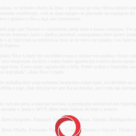
aulista, no primeiro duelo da final, e precisou de uma vitória simples p
astante equilibrado, com as duas equipes se alterando na vantagem do p
u o ginásio e deu a taça aos cruzeirenses.
pelo jogo que fizeram e valorizaram ainda mais a nossa conquista. Foi 
te tentamos fazer o melhor possível, conseguimos abrir quatro pontos
nte e eu falei com os meninos lá fora: se eu entro em quadra, vou fazer
da Raposa.
vantador Nico Uriarte foi escolhido como o melhor em quadra e ficou co
i uma temporada incrível e estou muito agradecido a todos dessa equipe
 jogar bem. Estou muito agradecido e feliz. Poder acabar a Superliga as
ó felicidade”, disse Nico Uriarte.
 trabalha duro para enfrentar momentos como estes, foi decidido no de
efiniu o jogo, mas deu pra ver que foi no detalhe, por conta das parcia
sio com um peso a mais na mochila: a premiação individual dos Superl
atacante e ainda o MVP, atleta mais valioso de todo o torneio.
e o líbero Serginho. Entraram: Fernando Cachopa, Alemão, Rodriguinho
 líbero Murilo. Entraram: Franco, Evandro, Renato e Vaccari. Técnico