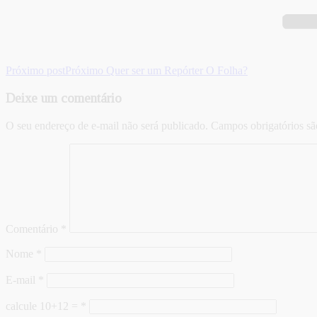
Próximo post
Próximo
Quer ser um Repórter O Folha?
Deixe um comentário
O seu endereço de e-mail não será publicado.
Campos obrigatórios s
Comentário
*
Nome
*
E-mail
*
calcule 10+12 =
*