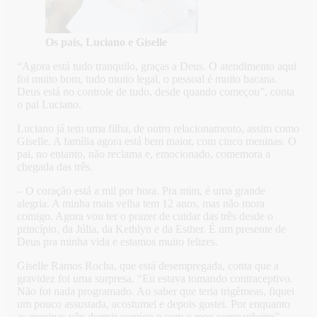
Os pais, Luciano e Giselle
“Agora está tudo tranquilo, graças a Deus. O atendimento aqui
foi muito bom, tudo muito legal, o pessoal é muito bacana.
Deus está no controle de tudo, desde quando começou”, conta
o pai Luciano.
Luciano já tem uma filha, de outro relacionamento, assim como
Giselle. A família agora está bem maior, com cinco meninas. O
pai, no entanto, não reclama e, emocionado, comemora a
chegada das três.
– O coração está a mil por hora. Pra mim, é uma grande
alegria. A minha mais velha tem 12 anos, mas não mora
comigo. Agora vou ter o prazer de cuidar das três desde o
princípio, da Júlia, da Kethlyn e da Esther. É um presente de
Deus pra minha vida e estamos muito felizes.
Giselle Ramos Rocha, que está desempregada, conta que a
gravidez foi uma surpresa. “Eu estava tomando contraceptivo.
Não foi nada programado. Ao saber que teria trigêmeas, fiquei
um pouco assustada, acostumei e depois gostei. Por enquanto
as meninas vão dormir comigo e com o meu companheiro”,