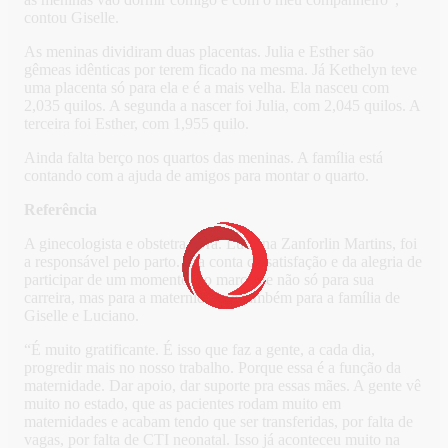
contou Giselle.
As meninas dividiram duas placentas. Julia e Esther são
gêmeas idênticas por terem ficado na mesma. Já Kethelyn teve
uma placenta só para ela e é a mais velha. Ela nasceu com
2,035 quilos. A segunda a nascer foi Julia, com 2,045 quilos. A
terceira foi Esther, com 1,955 quilo.
Ainda falta berço nos quartos das meninas. A família está
contando com a ajuda de amigos para montar o quarto.
Referência
A ginecologista e obstetra, Dra. Luciana Zanforlin Martins, foi
a responsável pelo parto. Ela conta da satisfação e da alegria de
participar de um momento tão marcante não só para sua
carreira, mas para a maternidade e também para a família de
Giselle e Luciano.
“É muito gratificante. É isso que faz a gente, a cada dia,
progredir mais no nosso trabalho. Porque essa é a função da
maternidade. Dar apoio, dar suporte pra essas mães. A gente vê
muito no estado, que as pacientes rodam muito em
maternidades e acabam tendo que ser transferidas, por falta de
vagas, por falta de CTI neonatal. Isso já aconteceu muito na