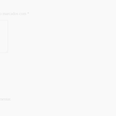
ão marcados com
*
mentar.