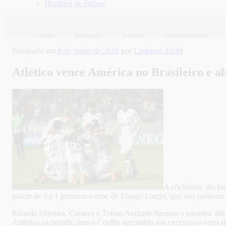
Horários de ônibus
Cultura
Educação
Turismo
Entretenimento
Publicado em
8 de junho de 2018
por
Linkazul ADM
Atlético vence América no Brasileiro e al
A eficiência, tão bu
placar de 3 a 1 premiou o time de Thiago Larghi, que não perdoou 
Ricardo Oliveira, Cazares e Tomas Andrade fizeram o torcedor atle
América na partida, mas o Coelho sucumbiu aos excessivos erros de