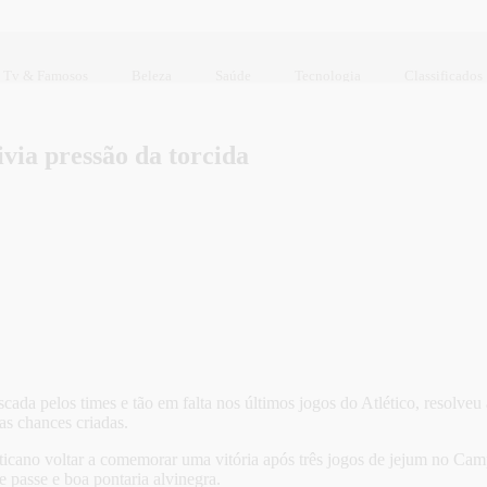
Tv & Famosos
Beleza
Saúde
Tecnologia
Classificados
ivia pressão da torcida
scada pelos times e tão em falta nos últimos jogos do Atlético, resolveu
as chances criadas.
ticano voltar a comemorar uma vitória após três jogos de jejum no Cam
 passe e boa pontaria alvinegra.