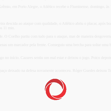
Grêmio, em Porto Alegre, o Atlético recebe o Fluminense, domingo, às
a descida ao ataque com qualidade, o Atlético abriu o placar, após b
os 11 min.
de. O Coelho partiu com tudo para o ataque, mas de maneira desgoverna
enas um marcador pela frente. Conseguiu uma brecha para soltar uma b
 no início. Cazares sentiu um mal estar e deixou o jogo. Poico depois,
spaço deixado na defesa novamente aconteceu. Róger Guedes deixou Toma