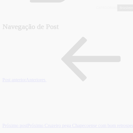
Brasileir
CATEGORIAS
Navegação de Post
Post anterior
Anteriores
Próximo post
Próximo
Cruzeiro pega Chapecoense com bom retrospect