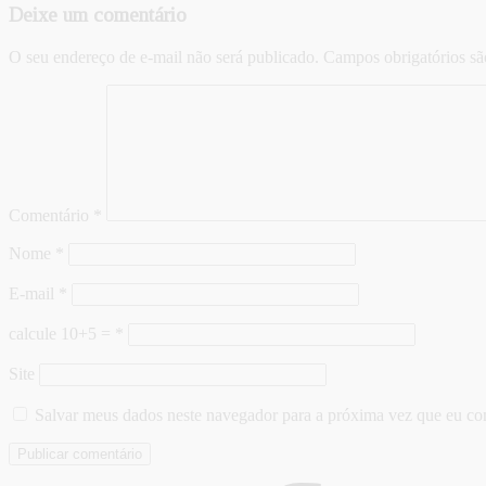
Deixe um comentário
O seu endereço de e-mail não será publicado.
Campos obrigatórios s
Comentário
*
Nome
*
E-mail
*
calcule 10+5 =
*
Site
Salvar meus dados neste navegador para a próxima vez que eu co