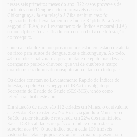
nesses seis primeiros meses do ano, 322 casos prováveis de
pacientes com Dengue e cinco prováveis casos de
Chikungunya. Já em relação à Zika nenhum caso foi
registrado. Pelo Levantamento de Índice Rápido Para Aedes
aegypti (LIRAa) e o Levantamento de Índice Amostral (LIA)
o município está classificado com o risco baixo de infestação
do mosquito.
Cinco a cada dez municípios mineiros estão em estado de alerta
ou risco para surtos de dengue, zika e chikungunya. Ao todo,
492 cidades sinalizaram a possibilidade de epidemias dessas
doenças no período chuvoso, que vai de outubro a março,
quando os criadouros do mosquito aumentam em todo país.
Os dados constam no Levantamento Rápido de Índices de
Infestação pelo Aedes aegypti (LIRAa), divulgado pela
Secretaria de Estado de Saúde (SES-MG), tendo como
referência abril deste ano.
Em situação de risco, são 112 cidades em Minas, o equivalente
a 13% das 853 existentes. No Brasil, segundo o Ministério da
Saúde, a pior situação é registrada em 22% dos municípios.
São 1.153 localidades no país com índice de infestação
superior aos 4%. O que indica que a cada 100 imóveis
vistoriados pelas equipes de vigilância, quatro apresentaram