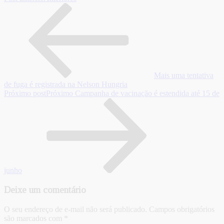
Mais uma tentativa
de fuga é registrada na Nelson Hungria
Próximo post
Próximo
Campanha de vacinação é estendida até 15 de
junho
Deixe um comentário
O seu endereço de e-mail não será publicado.
Campos obrigatórios
são marcados com
*