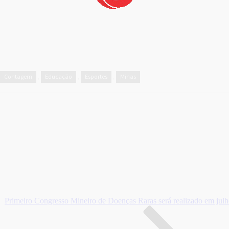
Contagem
Educação
Esportes
Minas
,
,
,
Primeiro Congresso Mineiro de Doenças Raras será realizado em jul