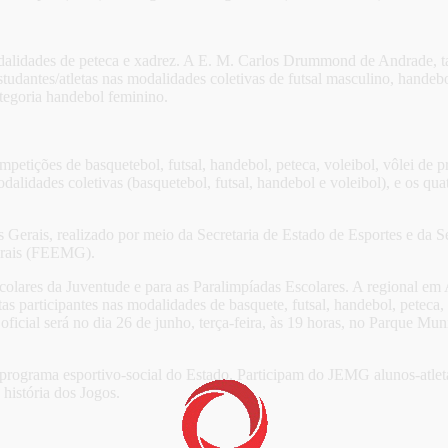
odalidades de peteca e xadrez. A E. M. Carlos Drummond de Andrade, tam
antes/atletas nas modalidades coletivas de futsal masculino, handebo
tegoria handebol feminino.
etições de basquetebol, futsal, handebol, peteca, voleibol, vôlei de pra
alidades coletivas (basquetebol, futsal, handebol e voleibol), e os qua
erais, realizado por meio da Secretaria de Estado de Esportes e da S
Gerais (FEEMG).
olares da Juventude e para as Paralimpíadas Escolares. A regional em
as participantes nas modalidades de basquete, futsal, handebol, peteca, 
ficial será no dia 26 de junho, terça-feira, às 19 horas, no Parque M
 programa esportivo-social do Estado. Participam do JEMG alunos-atle
istória dos Jogos.