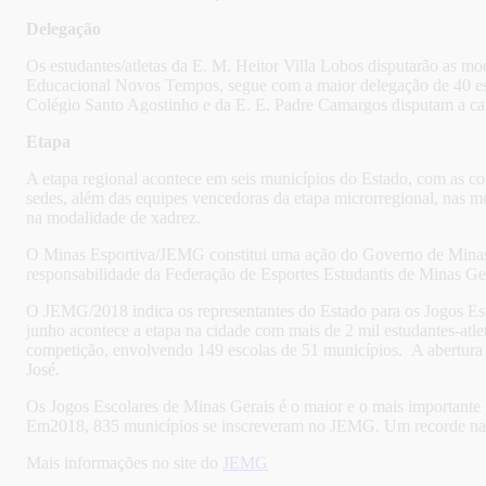
Delegação
Os estudantes/atletas da E. M. Heitor Villa Lobos disputarão as m
Educacional Novos Tempos, segue com a maior delegação de 40 estud
Colégio Santo Agostinho e da E. E. Padre Camargos disputam a ca
Etapa
A etapa regional acontece em seis municípios do Estado, com as comp
sedes, além das equipes vencedoras da etapa microrregional, nas mod
na modalidade de xadrez.
O Minas Esportiva/JEMG constitui uma ação do Governo de Minas G
responsabilidade da Federação de Esportes Estudantis de Minas 
O JEMG/2018 indica os representantes do Estado para os Jogos Esc
junho acontece a etapa na cidade com mais de 2 mil estudantes-atlet
competição, envolvendo 149 escolas de 51 municípios. A abertura o
José.
Os Jogos Escolares de Minas Gerais é o maior e o mais importante
Em2018, 835 municípios se inscreveram no JEMG. Um recorde na h
Mais informações no site do
JEMG