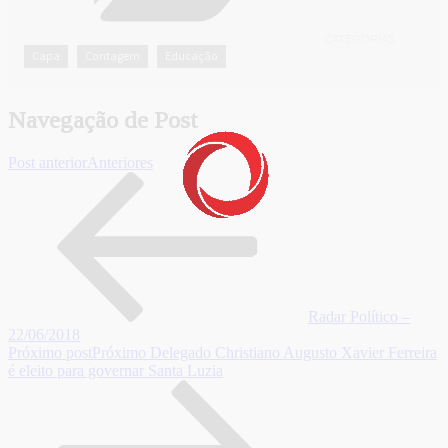
CATEGORIAS
Capa
Contagem
Educação
,
,
Navegação de Post
Post anterior
Anteriores
Radar Político –
22/06/2018
Próximo post
Próximo
Delegado Christiano Augusto Xavier Ferreira
é eleito para governar Santa Luzia