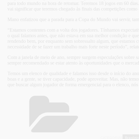
para todo mundo na hora de retomar. Teremos 18 jogos em 60 dias. Is
vai significar que teremos chegado às finais das competições como
Mano enfatizou que a parada para a Copa do Mundo vai servir, tam
“Estamos contentes com a volta dos jogadores. Tínhamos expectati
o qual falamos antes, que não estava em sua melhor condição e q
rendendo bem, por enquanto sem sobressalto algum, que estamos cu
necessidade de se fazer um trabalho mais forte neste período”, relat
Com a janela de meio de ano, sempre surgem especulações sobre saí
sempre recomendado se estar atento às oportunidades que o mercado
Temos um elenco de qualidade e falamos isso desde o início do ano
boas e a gente, se tiver capacidade, pode aproveitar. Mas, não tem
que buscar algum jogador de forma emergencial para o elenco, nós
Brasileir
CATEGORIAS