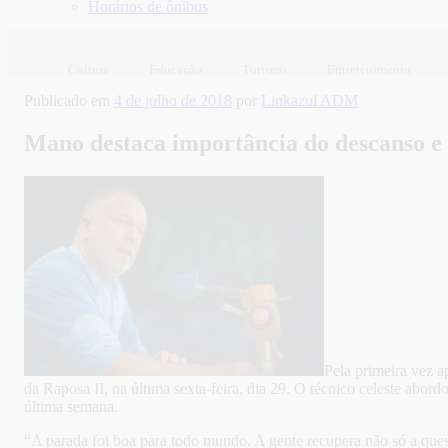
Horários de ônibus
Cultura
Educação
Turismo
Entretenimento
Publicado em
4 de julho de 2018
por
Linkazul ADM
Mano destaca importância do descanso e 
Pela primeira vez a
da Raposa II, na última sexta-feira, dia 29. O técnico celeste abor
última semana.
“A parada foi boa para todo mundo. A gente recupera não só a ques