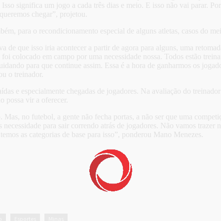
so significa um jogo a cada três dias e meio. E isso não vai parar. Por
 queremos chegar”, projetou.
bém, para o recondicionamento especial de alguns atletas, casos do me
va de que isso iria acontecer a partir de agora para alguns, uma reto
ue foi colocado em campo por uma necessidade nossa. Todos estão trei
idando para que continue assim. Essa é a hora de ganharmos os jogad
ou o treinador.
das e especialmente chegadas de jogadores. Na avaliação do treinador c
 possa vir a oferecer.
. Mas, no futebol, a gente não fecha portas, a não ser que uma competi
os necessidade para sair correndo atrás de jogadores. Não vamos trazer
 temos as categorias de base para isso”, ponderou Mano Menezes.
o
Esportes
Minas
,
,