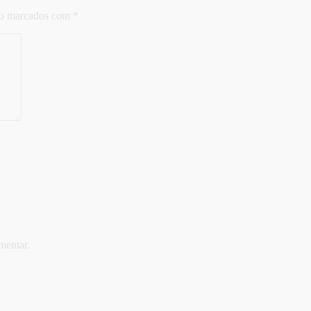
ão marcados com
*
mentar.