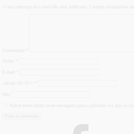
O seu endereço de e-mail não será publicado.
Campos obrigatórios s
Comentário
*
Nome
*
E-mail
*
calcule 10+19 =
*
Site
Salvar meus dados neste navegador para a próxima vez que eu co