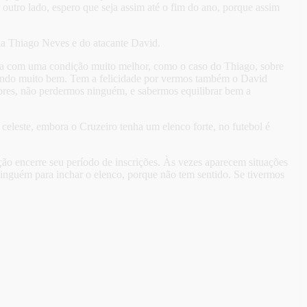
 outro lado, espero que seja assim até o fim do ano, porque assim
ia Thiago Neves e do atacante David.
mada com uma condição muito melhor, como o caso do Thiago, sobre
nando muito bem. Tem a felicidade por vermos também o David
ores, não perdermos ninguém, e sabermos equilibrar bem a
eleste, embora o Cruzeiro tenha um elenco forte, no futebol é
ção encerre seu período de inscrições. Às vezes aparecem situações
 ninguém para inchar o elenco, porque não tem sentido. Se tivermos