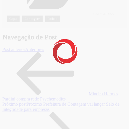
CATEGORIAS
Capa
Contagem
Polícia
,
,
Navegação de Post
Post anterior
Anteriores
Mineira Hermes
Pardini compra rede Psychemedics
Próximo post
Próximo
Prefeitura de Contagem vai lançar Selo de
Integridade para empresas