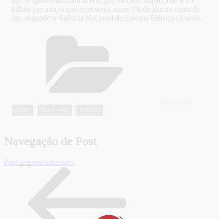
até 70 quilowatts-hora (kWh) por mês tem impacto de R$ 1
bilhão por ano, o que representa outro 1% de alta na conta de
luz, segundo a Agência Nacional de Energia Elétrica (Aneel).
CATEGORIAS
Capa
Economia
Política
,
,
Navegação de Post
Post anterior
Anteriores