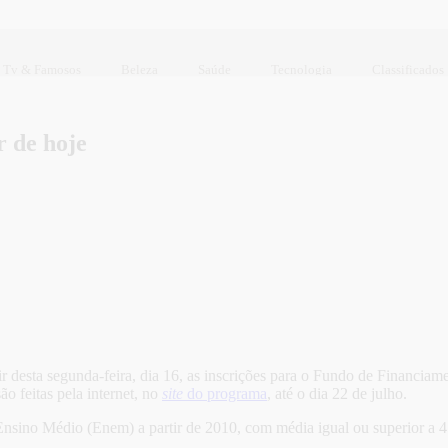
Tv & Famosos
Beleza
Saúde
Tecnologia
Classificados
r de hoje
tir desta segunda-feira, dia 16, as inscrições para o Fundo de Financia
o feitas pela internet, no
site
do programa
, até o dia 22 de julho.
ino Médio (Enem) a partir de 2010, com média igual ou superior a 45