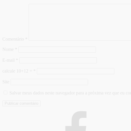
Comentário
*
Nome
*
E-mail
*
calcule 10+12 =
*
Site
Salvar meus dados neste navegador para a próxima vez que eu co