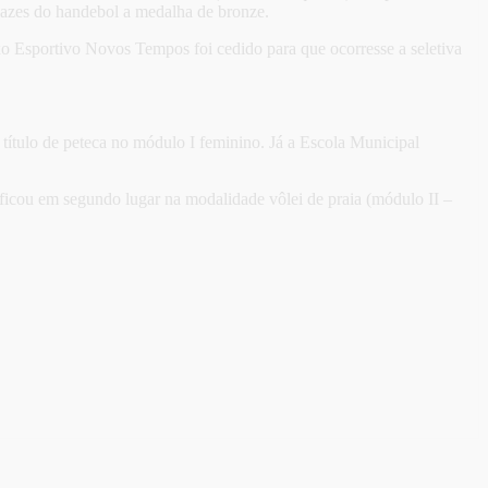
apazes do handebol a medalha de bronze.
lexo Esportivo Novos Tempos foi cedido para que ocorresse a seletiva
ítulo de peteca no módulo I feminino. Já a Escola Municipal
icou em segundo lugar na modalidade vôlei de praia (módulo II –