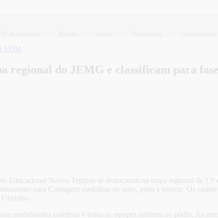
Tv & Famosos
Beleza
Saúde
Tecnologia
Classificados
ul ADM
a regional do JEMG e classificam para fase
tuto Educacional Novos Tempos se destacaram na etapa regional da 13
as trouxeram para Contagem medalhas de ouro, prata e bronze. Os campeõe
e Uberaba.
s modalidades coletivas e todas as equipes subiram ao pódio. As meni