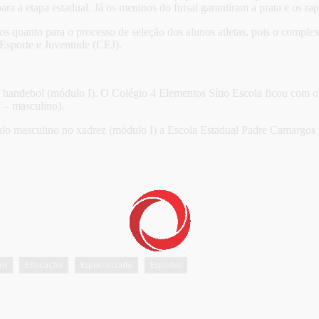
ara a etapa estadual. Já os meninos do futsal garantiram a prata e os r
ogos quanto para o processo de seleção dos alunos atletas, pois o comp
 Esporte e Juventude (CEJ).
handebol (módulo I). O Colégio 4 Elementos Sítio Escola ficou com o t
 – masculino).
o masculino no xadrez (módulo I) a Escola Estadual Padre Camargos f
em
Educação
Especializado
Esportes
,
,
,