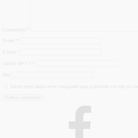
Comentário
*
Nome
*
E-mail
*
calcule 10+5 =
*
Site
Salvar meus dados neste navegador para a próxima vez que eu co