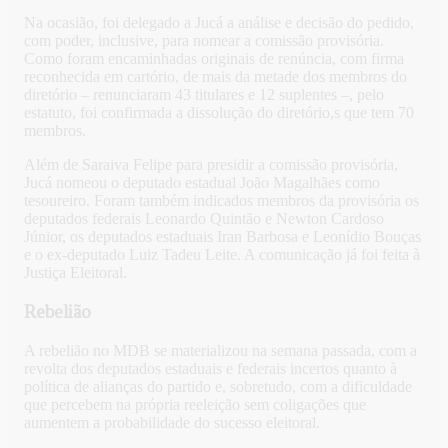
Na ocasião, foi delegado a Jucá a análise e decisão do pedido,
com poder, inclusive, para nomear a comissão provisória.
Como foram encaminhadas originais de renúncia, com firma
reconhecida em cartório, de mais da metade dos membros do
diretório – renunciaram 43 titulares e 12 suplentes –, pelo
estatuto, foi confirmada a dissolução do diretório,s que tem 70
membros.
Além de Saraiva Felipe para presidir a comissão provisória,
Jucá nomeou o deputado estadual João Magalhães como
tesoureiro. Foram também indicados membros da provisória os
deputados federais Leonardo Quintão e Newton Cardoso
Júnior, os deputados estaduais Iran Barbosa e Leonídio Bouças
e o ex-deputado Luiz Tadeu Leite. A comunicação já foi feita à
Justiça Eleitoral.
Rebelião
A rebelião no MDB se materializou na semana passada, com a
revolta dos deputados estaduais e federais incertos quanto à
política de alianças do partido e, sobretudo, com a dificuldade
que percebem na própria reeleição sem coligações que
aumentem a probabilidade do sucesso eleitoral.