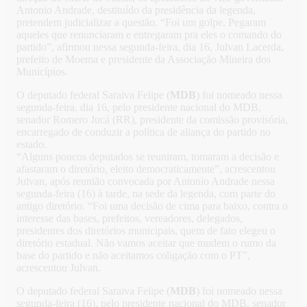
Antonio Andrade, destituído da presidência da legenda,
pretendem judicializar a questão. “Foi um golpe. Pegaram
aqueles que renunciaram e entregaram pra eles o comando do
partido”, afirmou nessa segunda-feira, dia 16, Julvan Lacerda,
prefeito de Moema e presidente da Associação Mineira dos
Municípios.
O deputado federal Saraiva Felipe (
MDB
) foi nomeado nessa
segunda-feira. dia 16, pelo presidente nacional do MDB,
senador Romero Jucá (RR), presidente da comissão provisória,
encarregado de conduzir a política de aliança do partido no
estado.
“Alguns poucos deputados se reuniram, tomaram a decisão e
afastaram o diretório, eleito democraticamente”, acrescentou
Julvan, após reunião convocada por Antonio Andrade nessa
segunda-feira (16) à tarde, na sede da legenda, com parte do
antigo diretório. “Foi uma decisão de cima para baixo, contra o
interesse das bases, prefeitos, vereadores, delegados,
presidentes dos diretórios municipais, quem de fato elegeu o
diretório estadual. Não vamos aceitar que mudem o rumo da
base do partido e não aceitamos coligação com o PT”,
acrescentou Julvan.
O deputado federal Saraiva Felipe (
MDB
) foi nomeado nessa
segunda-feira (16), pelo presidente nacional do MDB, senador