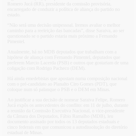
Romero Jucá (RR), presidente da comissão provisória,
encarregado de conduzir a política de aliança do partido no
estado.
“Não será uma decisão unipessoal. Iremos avaliar o melhor
caminho para a reeleição das bancadas”, disse Saraiva, ao ser
questionado se o partido estaria mais próximo a Fernando
Pimentel.
Atualmente, há no MDB deputados que trabalham com a
hipótese de aliança com Fernando Pimentel, deputados que
preferem Marcio Lacerda (PSB) e outros que gostariam de uma
coligação com Rodrigo Pacheco (DEM).
Há ainda emedebistas que apostam numa composição nacional
com o pré-candidato ao Planalto Ciro Gomes (PDT), que
coloque num só palanque o PSB e o DEM em Minas.
Ao justificar a sua decisão de nomear Saraiva Felipe, Romero
Jucá expôs os antecedentes do conflito: em 11 de julho, durante
a reunião da Comissão Executiva Nacional, o vice-presidente
da Câmara dos Deputados, Fábio Ramalho (MDB), leu
documento assinado por todos os 13 deputados estaduais e
cinco federais em que comunicou a autodissolução do diretório
estadual de Minas.