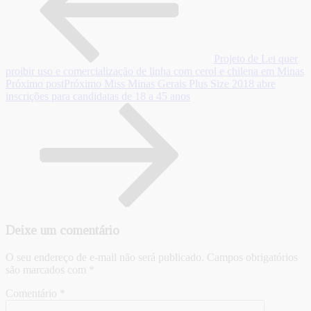
Projeto de Lei quer
proibir uso e comercialização de linha com cerol e chilena em Minas
Próximo post
Próximo
Miss Minas Gerais Plus Size 2018 abre
inscrições para candidatas de 18 a 45 anos
Deixe um comentário
O seu endereço de e-mail não será publicado.
Campos obrigatórios
são marcados com
*
Comentário
*