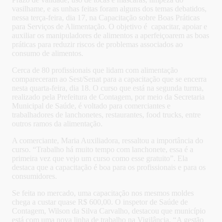
vasilhame, e as unhas feitas foram alguns dos temas debatidos,
nessa terça-feira, dia 17, na Capacitação sobre Boas Práticas
para Serviços de Alimentação. O objetivo é capacitar, apoiar e
auxiliar os manipuladores de alimentos a aperfeiçoarem as boas
práticas para reduzir riscos de problemas associados ao
consumo de alimentos.
Cerca de 80 profissionais que lidam com alimentação
compareceram ao Sest/Senat para a capacitação que se encerra
nesta quarta-feira, dia 18. O curso que está na segunda turma,
realizado pela Prefeitura de Contagem, por meio da Secretaria
Municipal de Saúde, é voltado para comerciantes e
trabalhadores de lanchonetes, restaurantes, food trucks, entre
outros ramos da alimentação.
A comerciante, Maria Auxiliadora, ressaltou a importância do
curso. “Trabalho há muito tempo com lanchonete, essa é a
primeira vez que vejo um curso como esse gratuito”. Ela
destaca que a capacitação é boa para os profissionais e para os
consumidores.
Se feita no mercado, uma capacitação nos mesmos moldes
chega a custar quase R$ 600,00. O inspetor de Saúde de
Contagem, Wilson da Silva Carvalho, destacou que município
está com uma nova linha de trabalho na Vigilância. “A gestão