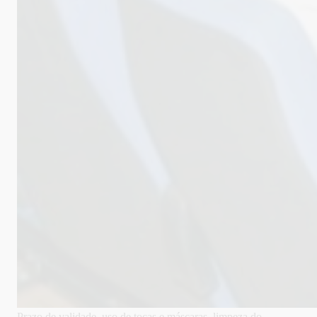
Prazo de validade, uso de tocas e máscaras, limpeza do