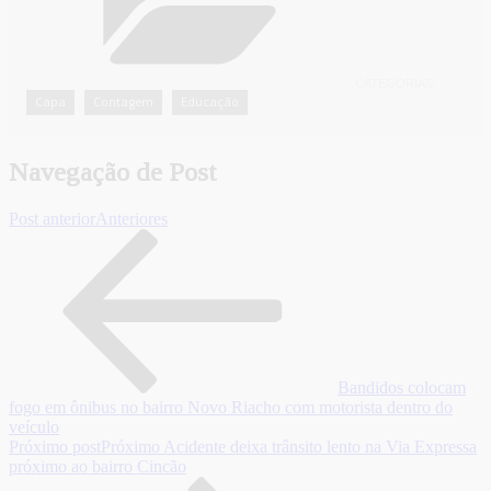
CATEGORIAS
Capa
Contagem
Educação
,
,
Navegação de Post
Post anterior
Anteriores
Bandidos colocam
fogo em ônibus no bairro Novo Riacho com motorista dentro do
veículo
Próximo post
Próximo
Acidente deixa trânsito lento na Via Expressa
próximo ao bairro Cincão