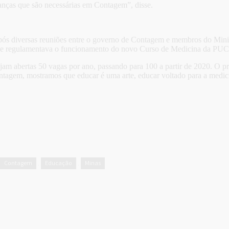
anças que são necessárias em Contagem”, disse.
pós diversas reuniões entre o governo de Contagem e membros do Mi
 que regulamentava o funcionamento do novo Curso de Medicina da PU
 sejam abertas 50 vagas por ano, passando para 100 a partir de 2020. 
gem, mostramos que educar é uma arte, educar voltado para a medicin
Contagem
Educação
Minas
,
,