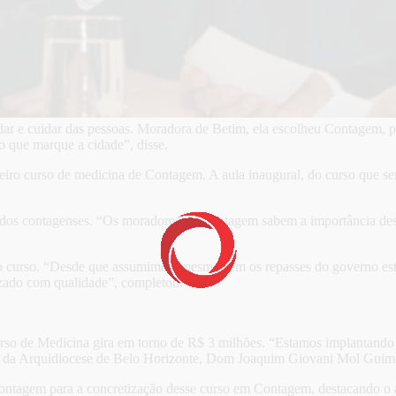
udar e cuidar das pessoas. Moradora de Betim, ela escolheu Contagem, 
 que marque a cidade”, disse.
iro curso de medicina de Contagem. A aula inaugural, do curso que será
o dos contagenses. “Os moradores de Contagem sabem a importância des
 o curso. “Desde que assumimos, mesmo sem os repasses do governo es
zado com qualidade”, completou.
so de Medicina gira em torno de R$ 3 milhões. “Estamos implantando um
iar da Arquidiocese de Belo Horizonte, Dom Joaquim Giovani Mol Guim
ontagem para a concretização desse curso em Contagem, destacando o a