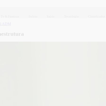
Tv & Famosos
Beleza
Saúde
Tecnologia
Classificados
ul ADM
aestrutura