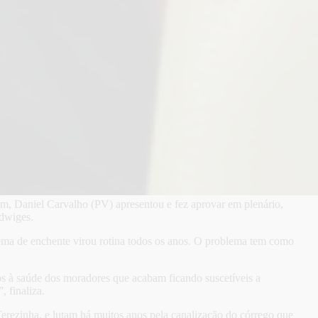
m, Daniel Carvalho (PV) apresentou e fez aprovar em plenário,
Edwiges.
lema de enchente virou rotina todos os anos. O problema tem como
os à saúde dos moradores que acabam ficando suscetíveis a
 finaliza.
erezinha, e lutam há muitos anos pela canalização do córrego que