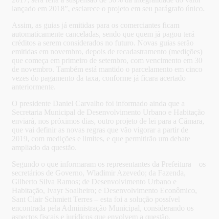
lançado em 2018”, esclarece o projeto em seu parágrafo único.
Assim, as guias já emitidas para os comerciantes ficam
automaticamente canceladas, sendo que quem já pagou terá
créditos a serem considerados no futuro. Novas guias serão
emitidas em novembro, depois de recadastramento (medições)
que começa em primeiro de setembro, com vencimento em 30
de novembro. Também está mantido o parcelamento em cinco
vezes do pagamento da taxa, conforme já ficara acertado
anteriormente.
O presidente Daniel Carvalho foi informado ainda que a
Secretaria Municipal de Desenvolvimento Urbano e Habitação
enviará, nos próximos dias, outro projeto de lei para a Câmara,
que vai definir as novas regras que vão vigorar a partir de
2019, com medições e limites, e que permitirão um debate
ampliado da questão.
Segundo o que informaram os representantes da Prefeitura – os
secretários de Governo, Wladimir Azevedo; da Fazenda,
Gilberto Silva Ramos; de Desenvolvimento Urbano e
Habitação, Ivayr Soalheiro; e Desenvolvimento Econômico,
Sant Clair Schmiett Terres – esta foi a solução possível
encontrada pela Administração Municipal, considerando os
aspectos fiscais e jurídicos que envolvem a questão.