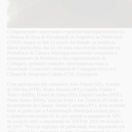
O impasse entre comerciantes e governo municipal em torno da
cobrança da Taxa de Fiscalização de Engenhos de Publicidade
(TFEP) chegou ao fim. O acordo foi firmado na manhã da
última quarta-feira, dia 22, em mais uma reunião realizada na
Presidência da Câmara Municipal envolvendo vereadores e
representantes da Prefeitura e dos empreendedores de
Contagem, incluindo entidades representativas como a
Associação Comercial e Industrial de Contagem (Acic) e a
Câmara de Dirigentes Lojistas (CDL Contagem).
Com participação dos vereadores Alex Chiodi (SD), Arnaldo
de Oliveira (PTB), Bruno Barreiro (PV), Capitão Fontes e
Teteco (MDB), Daniel do Irineu (PP), Edgard Guedes (PDT),
Pastor Itamar (PRB), Vinícius Faria e Jair Tropical (PCdoB), e
do presidente da Câmara, Daniel Carvalho (PV), ficou acertado
entre as partes que a Administração Municipal enviará para o
Legislativo um projeto de lei que permite a moratória de 50%
da variação entre o lançamento da TFEP de 2018 em relação à
de 2017. “Para os engenhos de publicidade sem lançamento em
2017, será feita a suspensão de 50% da integralidade do valor