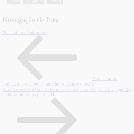
Capa
Contagem
Política
,
,
Navegação de Post
Post anterior
Anteriores
Aposentados
começam a receber 1ª parcela do décimo terceiro
Próximo post
Próximo
Ordem de veiculação e tempo de propaganda
eleitoral definidos pelo TRE