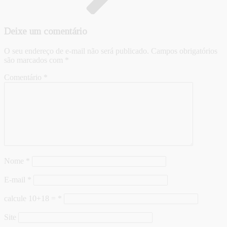
Deixe um comentário
O seu endereço de e-mail não será publicado.
Campos obrigatórios
são marcados com
*
Comentário
*
Nome
*
E-mail
*
calcule 10+18 =
*
Site