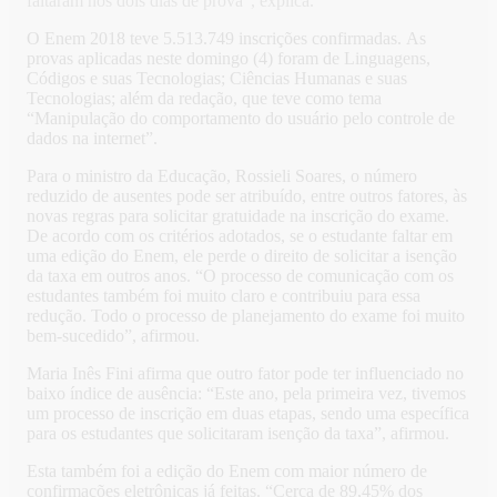
faltaram nos dois dias de prova”, explica.
O Enem 2018 teve 5.513.749 inscrições confirmadas. As
provas aplicadas neste domingo (4) foram de Linguagens,
Códigos e suas Tecnologias; Ciências Humanas e suas
Tecnologias; além da redação, que teve como tema
“Manipulação do comportamento do usuário pelo controle de
dados na internet”.
Para o ministro da Educação, Rossieli Soares, o número
reduzido de ausentes pode ser atribuído, entre outros fatores, às
novas regras para solicitar gratuidade na inscrição do exame.
De acordo com os critérios adotados, se o estudante faltar em
uma edição do Enem, ele perde o direito de solicitar a isenção
da taxa em outros anos. “O processo de comunicação com os
estudantes também foi muito claro e contribuiu para essa
redução. Todo o processo de planejamento do exame foi muito
bem-sucedido”, afirmou.
Maria Inês Fini afirma que outro fator pode ter influenciado no
baixo índice de ausência: “Este ano, pela primeira vez, tivemos
um processo de inscrição em duas etapas, sendo uma específica
para os estudantes que solicitaram isenção da taxa”, afirmou.
Esta também foi a edição do Enem com maior número de
confirmações eletrônicas já feitas. “Cerca de 89,45% dos