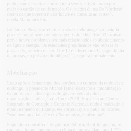
participantes inscritos consultaram seus locais de prova por
meio do cartão de confirmação. Os estados da região Nordeste
foram os que tiveram maior índice de consulta ao cartão”,
revela Maria Inês Fini.
Em todo o País, ocorreram 71 casos de eliminação, a maioria
por descumprimento de regras gerais do edital. Em 32 locais de
prova houve problemas pontuais relacionados ao abastecimento
de água e energia. Os estudantes prejudicados vão refazer as
provas do primeiro dia em 11 e 12 de dezembro. O segundo dia
de provas, no próximo domingo (11), seguirá normalmente.
Mobilização
Logo após o fechamento dos portões, no começo da tarde deste
domingo, o presidente Michel Temer destacou a “mobilização
extraordinária” dos órgãos do governo envolvidos na
organização e aplicação do Enem 2018. Em visita ao Centro
Integrado de Comando e Controle Nacional, onde é realizado o
monitoramento do Exame, ele afirmou que o trabalho ocorreu
“sem nenhuma falha” e em “harmonização absoluta”.
Segundo o ministro da Segurança Pública, Raul Jungmann, os
cadernos foram entregues em clima de normalidade nos 1.725