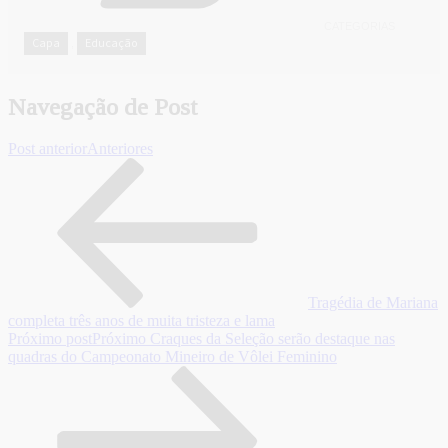
CATEGORIAS
Capa
Educação
,
Navegação de Post
Post anterior
Anteriores
Tragédia de Mariana
completa três anos de muita tristeza e lama
Próximo post
Próximo
Craques da Seleção serão destaque nas
quadras do Campeonato Mineiro de Vôlei Feminino