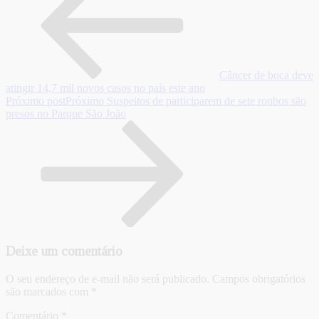
Câncer de boca deve
atingir 14,7 mil novos casos no país este ano
Próximo post
Próximo
Suspeitos de participarem de sete roubos são
presos no Parque São João
Deixe um comentário
O seu endereço de e-mail não será publicado.
Campos obrigatórios
são marcados com
*
Comentário
*