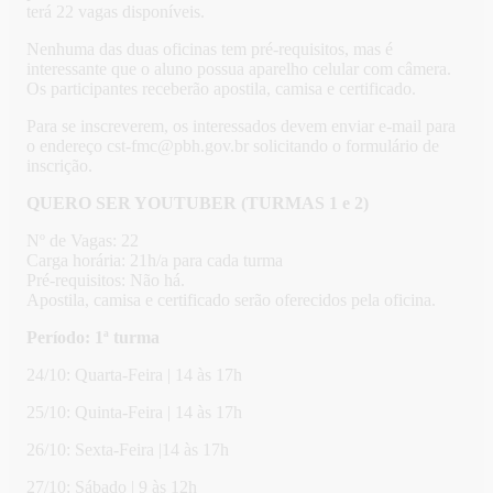
terá 22 vagas disponíveis.
Nenhuma das duas oficinas tem pré-requisitos, mas é
interessante que o aluno possua aparelho celular com câmera.
Os participantes receberão apostila, camisa e certificado.
Para se inscreverem, os interessados devem enviar e-mail para
o endereço cst-fmc@pbh.gov.br solicitando o formulário de
inscrição.
QUERO SER YOUTUBER (TURMAS 1 e 2)
Nº de Vagas: 22
Carga horária: 21h/a para cada turma
Pré-requisitos: Não há.
Apostila, camisa e certificado serão oferecidos pela oficina.
Período: 1ª turma
24/10: Quarta-Feira | 14 às 17h
25/10: Quinta-Feira | 14 às 17h
26/10: Sexta-Feira |14 às 17h
27/10: Sábado | 9 às 12h