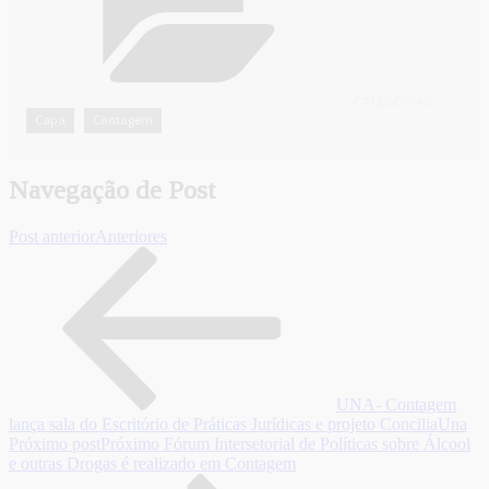
CATEGORIAS
Capa
Contagem
,
Navegação de Post
Post anterior
Anteriores
UNA- Contagem
lança sala do Escritório de Práticas Jurídicas e projeto ConciliaUna
Próximo post
Próximo
Fórum Intersetorial de Políticas sobre Álcool
e outras Drogas é realizado em Contagem