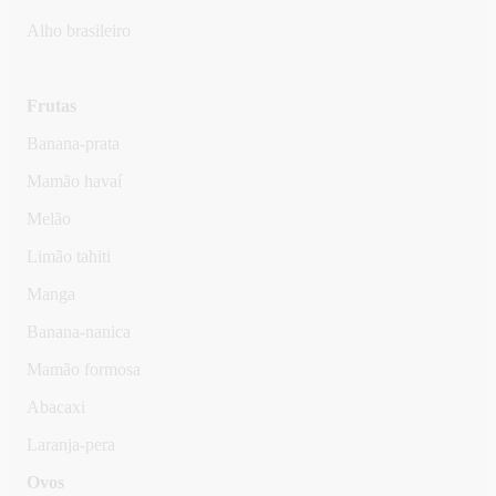
Alho brasileiro
Frutas
Banana-prata
Mamão havaí
Melão
Limão tahiti
Manga
Banana-nanica
Mamão formosa
Abacaxi
Laranja-pera
Ovos