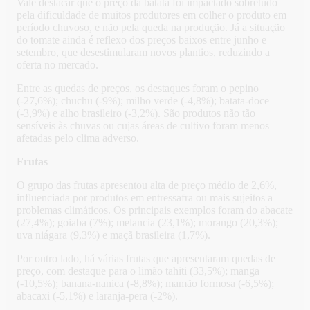
Vale destacar que o preço da batata foi impactado sobretudo
pela dificuldade de muitos produtores em colher o produto em
período chuvoso, e não pela queda na produção. Já a situação
do tomate ainda é reflexo dos preços baixos entre junho e
setembro, que desestimularam novos plantios, reduzindo a
oferta no mercado.
Entre as quedas de preços, os destaques foram o pepino
(-27,6%); chuchu (-9%); milho verde (-4,8%); batata-doce
(-3,9%) e alho brasileiro (-3,2%). São produtos não tão
sensíveis às chuvas ou cujas áreas de cultivo foram menos
afetadas pelo clima adverso.
Frutas
O grupo das frutas apresentou alta de preço médio de 2,6%,
influenciada por produtos em entressafra ou mais sujeitos a
problemas climáticos. Os principais exemplos foram do abacate
(27,4%); goiaba (7%); melancia (23,1%); morango (20,3%);
uva niágara (9,3%) e maçã brasileira (1,7%).
Por outro lado, há várias frutas que apresentaram quedas de
preço, com destaque para o limão tahiti (33,5%); manga
(-10,5%); banana-nanica (-8,8%); mamão formosa (-6,5%);
abacaxi (-5,1%) e laranja-pera (-2%).