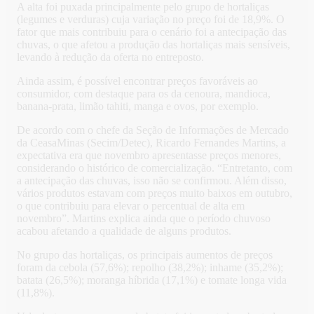
A alta foi puxada principalmente pelo grupo de hortaliças
(legumes e verduras) cuja variação no preço foi de 18,9%. O
fator que mais contribuiu para o cenário foi a antecipação das
chuvas, o que afetou a produção das hortaliças mais sensíveis,
levando à redução da oferta no entreposto.
Ainda assim, é possível encontrar preços favoráveis ao
consumidor, com destaque para os da cenoura, mandioca,
banana-prata, limão tahiti, manga e ovos, por exemplo.
De acordo com o chefe da Seção de Informações de Mercado
da CeasaMinas (Secim/Detec), Ricardo Fernandes Martins, a
expectativa era que novembro apresentasse preços menores,
considerando o histórico de comercialização. “Entretanto, com
a antecipação das chuvas, isso não se confirmou. Além disso,
vários produtos estavam com preços muito baixos em outubro,
o que contribuiu para elevar o percentual de alta em
novembro”. Martins explica ainda que o período chuvoso
acabou afetando a qualidade de alguns produtos.
No grupo das hortaliças, os principais aumentos de preços
foram da cebola (57,6%); repolho (38,2%); inhame (35,2%);
batata (26,5%); moranga híbrida (17,1%) e tomate longa vida
(11,8%).