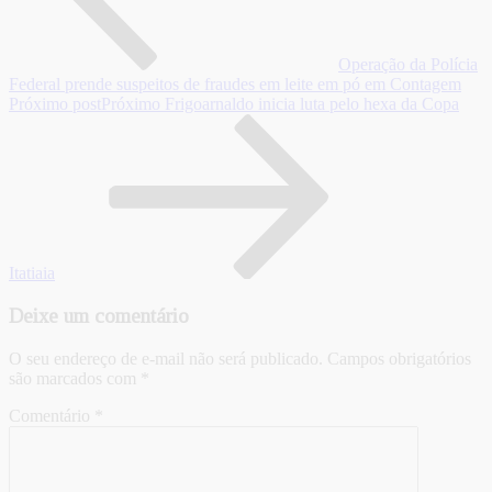
Operação da Polícia
Federal prende suspeitos de fraudes em leite em pó em Contagem
Próximo post
Próximo
Frigoarnaldo inicia luta pelo hexa da Copa
Itatiaia
Deixe um comentário
O seu endereço de e-mail não será publicado.
Campos obrigatórios
são marcados com
*
Comentário
*