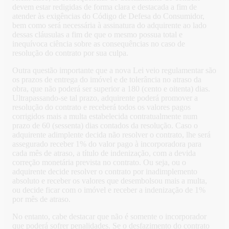
devem estar redigidas de forma clara e destacada a fim de
atender às exigências do Código de Defesa do Consumidor,
bem como será necessária à assinatura do adquirente ao lado
dessas cláusulas a fim de que o mesmo possua total e
inequívoca ciência sobre as consequências no caso de
resolução do contrato por sua culpa.
Outra questão importante que a nova Lei veio regulamentar são
os prazos de entrega do imóvel e de tolerância no atraso da
obra, que não poderá ser superior a 180 (cento e oitenta) dias.
Ultrapassando-se tal prazo, adquirente poderá promover a
resolução do contrato e receberá todos os valores pagos
corrigidos mais a multa estabelecida contratualmente num
prazo de 60 (sessenta) dias contados da resolução. Caso o
adquirente adimplente decida não resolver o contrato, lhe será
assegurado receber 1% do valor pago à incorporadora para
cada mês de atraso, a título de indenização, com a devida
correção monetária prevista no contrato. Ou seja, ou o
adquirente decide resolver o contrato por inadimplemento
absoluto e receber os valores que desembolsou mais a multa,
ou decide ficar com o imóvel e receber a indenização de 1%
por mês de atraso.
No entanto, cabe destacar que não é somente o incorporador
que poderá sofrer penalidades. Se o desfazimento do contrato