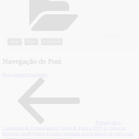
CATEGORIAS
Artigo
Capa
Economia
,
,
Navegação de Post
Post anterior
Anteriores
Prepare-se: a
Campanha de Popularização Teatro & Dança 2019 já começou
Próximo post
Próximo
Estudos apontam novos fatores de risco para