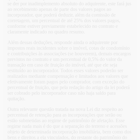
se der por inadimplemento absoluto do adquirente, este fará jus
ao recebimento apenas de parte dos valores pagos ao
incorporador, que poderá deduzir, além da comissão de
corretagem, um percentual de até 25% dos valores pagos,
conforme estiver previamente estabelecido no contrato e
claramente indicado no quadro resumo.
Além dessas deduções, responde ainda o adquirente por
impostos reais incidentes sobre o imóvel, cotas de condomínio
e contribuições às associações (se houverem), demais encargos
previstos no contrato e um percentual de 0,5% do valor da
transação em caso de fruição do imóvel, até que ele seja
restituído ao incorporador. Todos esses valores poderão ser
realizados mediante compensação e limitados aos valores que
efetivamente foram pagos pelo comprador, com exceção do
percentual de fruição, que pela redação do artigo da lei poderá
ser cobrado pelo incorporador caso não haja saldo para
quitação.
Outra relevante questão tratada na nova Lei diz respeito ao
percentual de retenção para as incorporações que serão ou
estão submetidas ao regime de patrimônio de afetação. Esse
regime nada mais é do que a separação do terreno e acessões
objeto de determinada incorporação imobiliária, bem como dos
bens e direitos a ela vinculados, do restante do patrimônio do