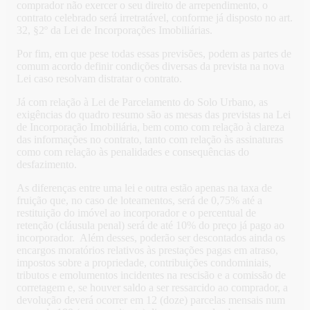
comprador não exercer o seu direito de arrependimento, o
contrato celebrado será irretratável, conforme já disposto no art.
32, §2º da Lei de Incorporações Imobiliárias.
Por fim, em que pese todas essas previsões, podem as partes de
comum acordo definir condições diversas da prevista na nova
Lei caso resolvam distratar o contrato.
Já com relação à Lei de Parcelamento do Solo Urbano, as
exigências do quadro resumo são as mesas das previstas na Lei
de Incorporação Imobiliária, bem como com relação à clareza
das informações no contrato, tanto com relação às assinaturas
como com relação às penalidades e consequências do
desfazimento.
As diferenças entre uma lei e outra estão apenas na taxa de
fruição que, no caso de loteamentos, será de 0,75% até a
restituição do imóvel ao incorporador e o percentual de
retenção (cláusula penal) será de até 10% do preço já pago ao
incorporador. Além desses, poderão ser descontados ainda os
encargos moratórios relativos às prestações pagas em atraso,
impostos sobre a propriedade, contribuições condominiais,
tributos e emolumentos incidentes na rescisão e a comissão de
corretagem e, se houver saldo a ser ressarcido ao comprador, a
devolução deverá ocorrer em 12 (doze) parcelas mensais num