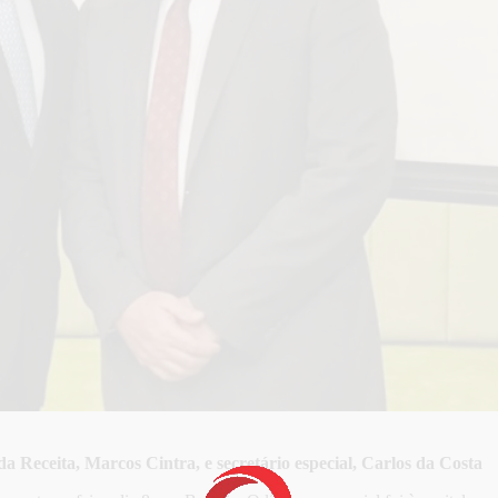
da Receita, Marcos Cintra, e secretário especial, Carlos da Costa