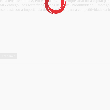
 terça-feira, dia 8, em Brasília. O líder empresarial foi à capital para
EMG entregou aos secretários Carlos da Costa (Produtividade, Emprego 
so, destacou a importância do Sesi e Senai para a competitividade da i
Economia