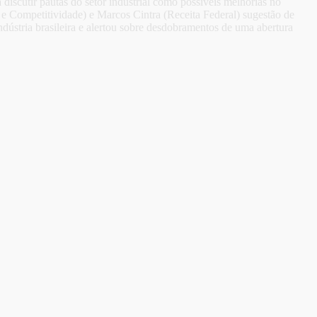
 discutir pautas do setor industrial como possíveis melhorias no
e Competitividade) e Marcos Cintra (Receita Federal) sugestão de
ndústria brasileira e alertou sobre desdobramentos de uma abertura