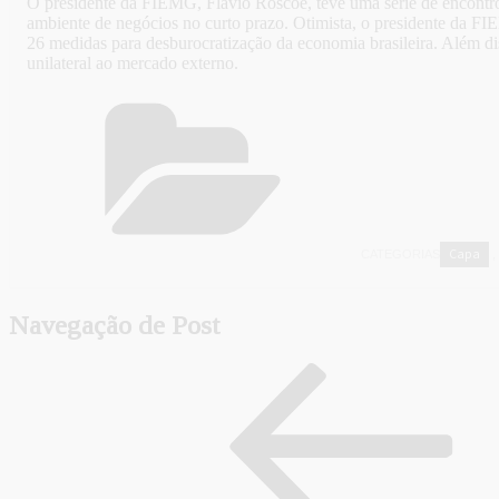
O presidente da FIEMG, Flávio Roscoe, teve uma série de encontros na
ambiente de negócios no curto prazo. Otimista, o presidente da FI
26 medidas para desburocratização da economia brasileira. Além dis
unilateral ao mercado externo.
Capa
CATEGORIAS
,
Navegação de Post