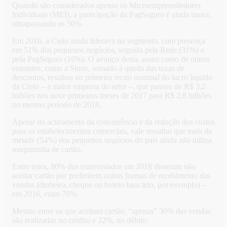
Quando são considerados apenas os Microempreendedores
Individuais (MEI), a participação da PagSeguro é ainda maior,
ultrapassando os 50%.
Em 2016, a Cielo ainda liderava no segmento, com presença
em 51% dos pequenos negócios, seguida pela Rede (31%) e
pela PagSeguro (16%). O avanço desta, assim como de outras
entrantes, como a Stone, somado à queda das taxas de
descontos, resultou no primeiro recuo nominal do lucro líquido
da Cielo – a maior empresa do setor –, que passou de R$ 3,2
bilhões nos nove primeiros meses de 2017 para R$ 2,8 bilhões
no mesmo período de 2018.
Apesar do acirramento da concorrência e da redução dos custos
para os estabelecimentos comerciais, vale ressaltar que mais da
metade (54%) dos pequenos negócios do país ainda não utiliza
maquininha de cartão.
Entre estes, 80% dos entrevistados em 2018 disseram não
aceitar cartão por preferirem outras formas de recebimento das
vendas (dinheiro, cheque ou boleto bancário, por exemplo) –
em 2016, eram 79%.
Mesmo entre os que aceitam cartão, “apenas” 30% das vendas
são realizadas no crédito e 22%, no débito.