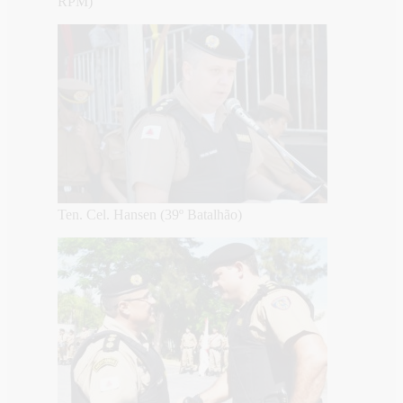
RPM)
Ten. Cel. Hansen (39º Batalhão)