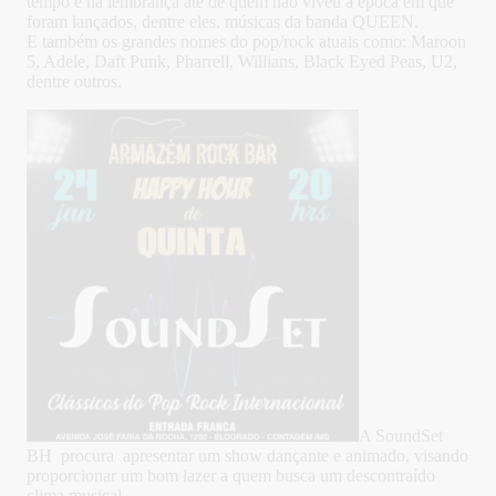
tempo e na lembrança até de quem não viveu a época em que
foram lançados, dentre eles, músicas da banda QUEEN.
E também os grandes nomes do pop/rock atuais como: Maroon
5, Adele, Daft Punk, Pharrell, Willians, Black Eyed Peas, U2,
dentre outros.
A SoundSet
BH procura apresentar um show dançante e animado, visando
proporcionar um bom lazer a quem busca um descontraído
clima musical.