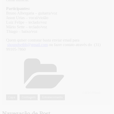
Participantes:
Bruno Albergaria – guitarra/voz
Jason Urias – vocal/violão
Luiz Felipe – teclado/voz
Mário Sette – teclado/voz
Thiago – baixo/voz
Quem quiser contratar basta enviar email para
shoundsetbh@gmail.com
ou fazer contato através do (31)
99105-7860
CATEGORIAS
Capa
Contagem
Entretenimento
,
,
Navegação de Post