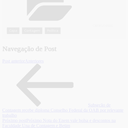
CATEGORIAS
Capa
Contagem
Política
,
,
Navegação de Post
Post anterior
Anteriores
Subseção de
Contagem recebe diploma Conselho Federal da OAB por relevante
trabalho
Próximo post
Próximo
Nota do Enem vale bolsa e descontos na
Faculdade Una de Contagem e Betim