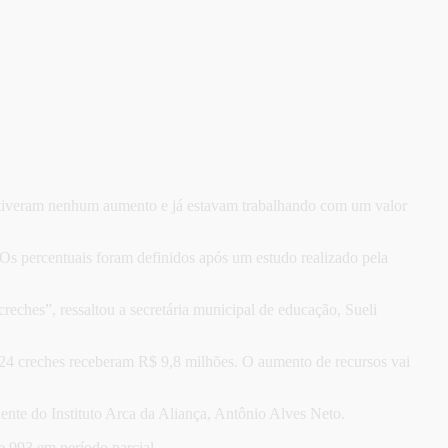
o tiveram nenhum aumento e já estavam trabalhando com um valor
s. Os percentuais foram definidos após um estudo realizado pela
eches”, ressaltou a secretária municipal de educação, Sueli
 24 creches receberam R$ 9,8 milhões. O aumento de recursos vai
dente do Instituto Arca da Aliança, Antônio Alves Neto.
e 993 em período parcial.