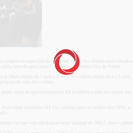
e compete ao município dar o devido valor. Nos últimos anos elas nã
a cuidar bem de uma criança”, destacou o prefeito Alex de Freitas.
ra as faixas etárias de 3 anos e 15% para as faixas etárias de 4 e 5 ano
róprias de cada faixa etária.
aporte anual de aproximadamente R$ 4 milhões a mais no repasse das cr
de 2019 sejam repassados R$ 15,1 milhões para as creches. Em 2018, as
ação.
rimeira vez que vejo um reajuste nesse patamar de 50%.”, disse o presi
3.056 crianças matriculadas. 2.063 são atendidas em período integral 