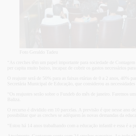
Foto Geraldo Tadeu
“As creches têm um papel importante para sociedade de Contagem 
per capita muito baixo, incapaz de cobrir os gastos necessários par
O reajuste será de 50% para as faixas etárias de 0 a 2 anos, 40% pa
Secretária Municipal de Educação, que considerou as necessidades p
“Os reajustes serão sobre o Fundeb do mês de janeiro. Faremos um 
Baliza.
O recurso é dividido em 10 parcelas. A previsão é que nesse ano 
possibilitar que as creches se adéquem às novas demandas da educ
“Estou há 14 anos trabalhando com a educação infantil e essa é a p
Atualmente, Contagem conta com 24 creches parceiras. Ao todo são 