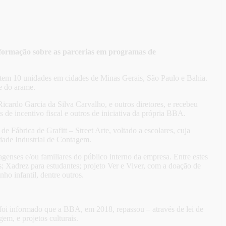
informação sobre as parcerias em programas de
tem 10 unidades em cidades de Minas Gerais, São Paulo e Bahia.
 e do arame.
cardo Garcia da Silva Carvalho, e outros diretores, e recebeu
 de incentivo fiscal e outros de iniciativa da própria BBA.
Fábrica de Grafitt – Street Arte, voltado a escolares, cuja
dade Industrial de Contagem.
genses e/ou familiares do público interno da empresa. Entre estes
s; Xadrez para estudantes; projeto Ver e Viver, com a doação de
ho infantil, dentre outros.
foi informado que a BBA, em 2018, repassou – através de lei de
em, e projetos culturais.