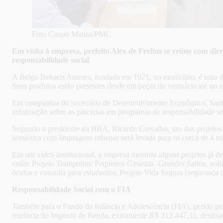
Foto Cassio Matias/PMC
Em visita à empresa, prefeito Alex de Freitas se reúne com di
responsabilidade social
A Belgo Bekaert Arames, fundada em 1921, no município, é uma da
Seus produtos estão presentes desde em peças do vestuário até no in
Em companhia do secretário de Desenvolvimento Econômico, Sant Cla
informação sobre as parcerias em programas de responsabilidade soci
Segundo o presidente da BBA, Ricardo Carvalho, um dos projetos qu
semiótica com linguagens urbanas será levada para os cerca de 4 m
Em um vídeo institucional, a empresa mostrou alguns projetos já de
estão: Projeto Trampolim/ Pequenos Ginastas -Grandes Saltos, volta
óculos e consulta para estudantes; Projeto Vida Segura (segurança d
Responsabilidade Social com o FIA
Também para o Fundo da Infância e Adolescência (FIA), gerido pela
renúncia do Imposto de Renda, exatamente R$ 212.447,31, destinados