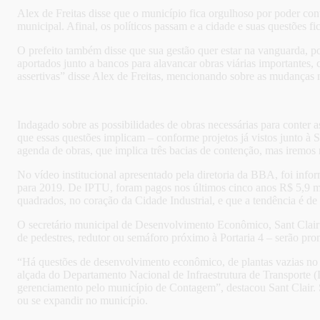
Alex de Freitas disse que o município fica orgulhoso por poder co
municipal. Afinal, os políticos passam e a cidade e suas questões fi
O prefeito também disse que sua gestão quer estar na vanguarda, po
aportados junto a bancos para alavancar obras viárias importantes
assertivas” disse Alex de Freitas, mencionando sobre as mudanças 
Indagado sobre as possibilidades de obras necessárias para conter 
que essas questões implicam – conforme projetos já vistos junto à 
agenda de obras, que implica três bacias de contenção, mas iremos na
No vídeo institucional apresentado pela diretoria da BBA, foi i
para 2019. De IPTU, foram pagos nos últimos cinco anos R$ 5,9 m
quadrados, no coração da Cidade Industrial, e que a tendência é de
O secretário municipal de Desenvolvimento Econômico, Sant Clair Te
de pedestres, redutor ou semáforo próximo à Portaria 4 – serão pro
“Há questões de desenvolvimento econômico, de plantas vazias n
alçada do Departamento Nacional de Infraestrutura de Transporte 
gerenciamento pelo município de Contagem”, destacou Sant Clair. S
ou se expandir no município.