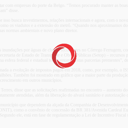
ntar com empresas do porte da Belgo. “Temos procurado manter as boas 
cam” disse.
r isso busca investimentos, relações internacionais e agora, com o novo
, como os viadutos e a extensão do metrô. “Quando nos aproximamos do s
nas normas ambientais e novo plano diretor.
as inundações por águas de chuva, recorrentes no Córrego Ferrugem, co
Secretaria de Estado de Transporte e Obras Públicas (Setop) – recursos 
 esfera federal e estadual tentar retomar estas parcerias prementes”, de
nformada a evolução de impostos pagos em 2018, como, por exemplo, o 
ilhões. Também foi mostrado em gráfico que a maior parte da produç
 crescimento em outros municípios.
rres, disse que as solicitações reafirmadas no encontro – aumento do t
ntamente atendidas, além da liberação do alvará sanitário e autorização
o município que dependem da alçada da Companhia de Desenvolvimento
(DNIT), como o convênio de concessão da BR 381/Avenida Cardeal Eugê
egundo ele, está em fase de regulamentação a Lei de Incentivo Fiscal s