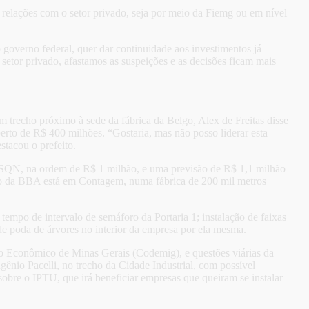
relações com o setor privado, seja por meio da Fiemg ou em nível
 governo federal, quer dar continuidade aos investimentos já
etor privado, afastamos as suspeições e as decisões ficam mais
m trecho próximo à sede da fábrica da Belgo, Alex de Freitas disse
perto de R$ 400 milhões. “Gostaria, mas não posso liderar esta
stacou o prefeito.
ISSQN, na ordem de R$ 1 milhão, e uma previsão de R$ 1,1 milhão
ão da BBA está em Contagem, numa fábrica de 200 mil metros
empo de intervalo de semáforo da Portaria 1; instalação de faixas
 de poda de árvores no interior da empresa por ela mesma.
 Econômico de Minas Gerais (Codemig), e questões viárias da
nio Pacelli, no trecho da Cidade Industrial, com possível
obre o IPTU, que irá beneficiar empresas que queiram se instalar