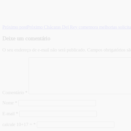
Próximo post
Próximo
Chácaras Del Rey comemora melhorias solicita
Deixe um comentário
O seu endereço de e-mail não será publicado.
Campos obrigatórios s
Comentário
*
Nome
*
E-mail
*
calcule 10+17 =
*