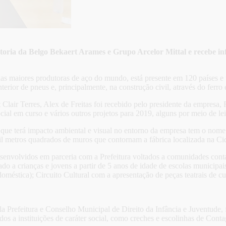
retoria da Belgo Bekaert Arames e Grupo Arcelor Mittal e recebe 
s maiores produtoras de aço do mundo, está presente em 120 países e 
terior de pneus e, principalmente, na construção civil, através do ferro
ir Terres, Alex de Freitas foi recebido pelo presidente da empresa, Ri
al em curso e vários outros projetos para 2019, alguns por meio de leis
e terá impacto ambiental e visual no entorno da empresa tem o nome de 
il metros quadrados de muros que contornam a fábrica localizada na Ci
senvolvidos em parceria com a Prefeitura voltados a comunidades conta
do a crianças e jovens a partir de 5 anos de idade de escolas municipai
oméstica); Circuito Cultural com a apresentação de peças teatrais de cun
 Prefeitura e Conselho Municipal de Direito da Infância e Juventude, 
 a instituições de caráter social, como creches e escolinhas de Contag