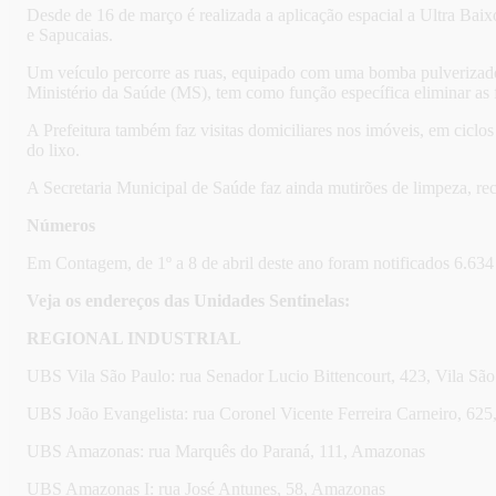
Desde de 16 de março é realizada a aplicação espacial a Ultra Baixo
e Sapucaias.
Um veículo percorre as ruas, equipado com uma bomba pulverizado
Ministério da Saúde (MS), tem como função específica eliminar as f
A Prefeitura também faz visitas domiciliares nos imóveis, em cicl
do lixo.
A Secretaria Municipal de Saúde faz ainda mutirões de limpeza, rec
Números
Em Contagem, de 1º a 8 de abril deste ano foram notificados 6.63
Veja os endereços das Unidades Sentinelas:
REGIONAL INDUSTRIAL
UBS Vila São Paulo: rua Senador Lucio Bittencourt, 423, Vila São
UBS João Evangelista: rua Coronel Vicente Ferreira Carneiro, 625, 
UBS Amazonas: rua Marquês do Paraná, 111, Amazonas
UBS Amazonas I: rua José Antunes, 58, Amazonas