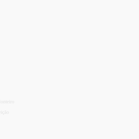
onteiro
eição