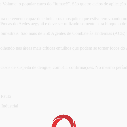
 Volume, o popular carro do “fumacê”. São quatro ciclos de aplicação de
ra de veneno capaz de eliminar os mosquitos que estiverem voando no 
êmeas do Aedes aegypti e deve ser utilizado somente para bloqueio de 
os bimestrais. São mais de 250 Agentes de Combate às Endemias (ACE) v
olhendo nas áreas mais críticas entulhos que podem se tornar focos do
4 casos de suspeita de dengue, com 311 confirmações. No mesmo períod
 Paulo
Industrial