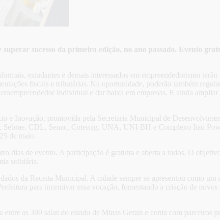
uperar sucesso da primeira edição, no ano passado. Evento gratu
nformais, estudantes e demais interessados em empreendedorismo terão a
orientações fiscais e tributárias. Na oportunidade, poderão também regu
 Microempreendedor Individual e dar baixa em empresas. E ainda ampliar
cio e Inovação, promovida pela Secretaria Municipal de Desenvolvime
, Sebrae, CDL, Senac, Cotemig, UNA, UNI-BH e Complexo Itaú Power S
 25 de maio.
 dias de evento. A participação é gratuita e aberta a todos. O objeti
ia solidária.
ados da Receita Municipal. A cidade sempre se apresentou como um am
Prefeitura para incentivar essa vocação, fomentando a criação de novos
entre as 300 salas do estado de Minas Gerais e conta com parceiros púb