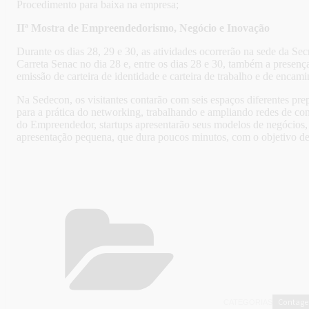
Procedimento para baixa na empresa;
IIª Mostra de Empreendedorismo, Negócio e Inovação
Durante os dias 28, 29 e 30, as atividades ocorrerão na sede da 
Carreta Senac no dia 28 e, entre os dias 28 e 30, também a pres
emissão de carteira de identidade e carteira de trabalho e de enca
Na Sedecon, os visitantes contarão com seis espaços diferentes pre
para a prática do networking, trabalhando e ampliando redes de con
do Empreendedor, startups apresentarão seus modelos de negócios, 
apresentação pequena, que dura poucos minutos, com o objetivo de d
Contag
CATEGORIAS