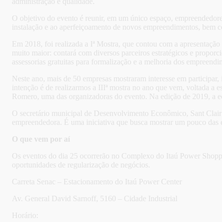
administração e qualidade.
O objetivo do evento é reunir, em um único espaço, empreendedore
instalação e ao aperfeiçoamento de novos empreendimentos, bem c
Em 2018, foi realizada a Iª Mostra, que contou com a apresentação 
muito maior: contará com diversos parceiros estratégicos e proporc
assessorias gratuitas para formalização e a melhoria dos empreendi
Neste ano, mais de 50 empresas mostraram interesse em participar, 
intenção é de realizarmos a IIIª mostra no ano que vem, voltada a
Romero, uma das organizadoras do evento. Na edição de 2019, a ec
O secretário municipal de Desenvolvimento Econômico, Sant Clair 
empreendedora. É uma iniciativa que busca mostrar um pouco das em
O que vem por aí
Os eventos do dia 25 ocorrerão no Complexo do Itaú Power Shopping
oportunidades de regularização de negócios.
Carreta Senac – Estacionamento do Itaú Power Center
Av. General David Sarnoff, 5160 – Cidade Industrial
Horário: