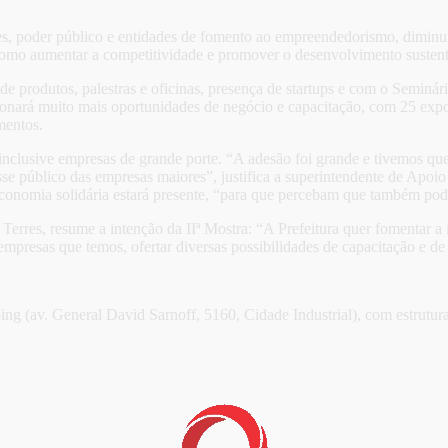
s, poder público e entidades de fomento ao empreendedorismo, diminui
omo aumentar a competitividade e promover o desenvolvimento sustent
de produtos, palestras e oficinas, presença de startups e com o Seminár
ionará muito mais oportunidades de negócio e capacitação, com 25 exposi
mentos.
inclusive empresas de grande porte. “A adesão foi grande e tivemos que
 esse público das empresas maiores”, justifica a superintendente de A
onomia solidária estará presente, “para que percebam que também pode
Terres, resume a intenção da IIª Mostra: “A Prefeitura quer fomentar 
presas que temos, ofertar diversas possibilidades de capacitação e de
 (av. General David Sarnoff, 5160, Cidade Industrial), com estrutura d