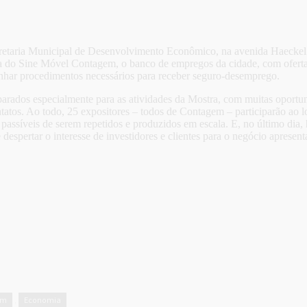
Secretaria Municipal de Desenvolvimento Econômico, na avenida Haeckel
ença do Sine Móvel Contagem, o banco de empregos da cidade, com ofer
minhar procedimentos necessários para receber seguro-desemprego.
parados especialmente para as atividades da Mostra, com muitas oportu
tatos. Ao todo, 25 expositores – todos de Contagem – participarão ao l
passíveis de serem repetidos e produzidos em escala. E, no último dia,
espertar o interesse de investidores e clientes para o negócio apresent
em
Economia
,