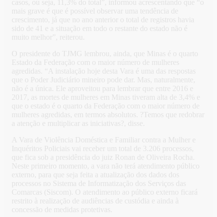
casos, ou seja, 11,3% do total”, informou acrescentando que “o
mais grave é que é possível observar uma tendência de
crescimento, já que no ano anterior o total de registros havia
sido de 41 e a situação em todo o restante do estado não é
muito melhor”, reiterou.
O presidente do TJMG lembrou, ainda, que Minas é o quarto
Estado da Federação com o maior número de mulheres
agredidas. “A instalação hoje desta Vara é uma das respostas
que o Poder Judiciário mineiro pode dar. Mas, naturalmente,
não é a única. Ele aproveitou para lembrar que entre 2016 e
2017, as mortes de mulheres em Minas tiveram alta de 3,4% e
que o estado é o quarto da Federação com o maior número de
mulheres agredidas, em termos absolutos. ?Temos que redobrar
a atenção e multiplicar as iniciativas?, disse.
A Vara de Violência Doméstica e Familiar contra a Mulher e
Inquéritos Policiais vai receber um total de 3.206 processos,
que fica sob a presidência do juiz Ronan de Oliveira Rocha.
Neste primeiro momento, a vara não terá atendimento público
externo, para que seja feita a atualização dos dados dos
processos no Sistema de Informatização dos Serviços das
Comarcas (Siscom). O atendimento ao público externo ficará
restrito à realização de audiências de custódia e ainda à
concessão de medidas protetivas.