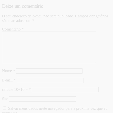
Deixe um comentário
O seu endereço de e-mail não será publicado.
Campos obrigatórios
são marcados com
*
Comentário
*
Nome
*
E-mail
*
calcule 10+10 =
*
Site
Salvar meus dados neste navegador para a próxima vez que eu
comentar.