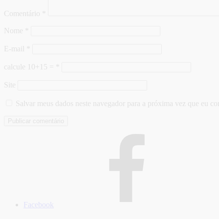
Comentário
*
Nome
*
E-mail
*
calcule 10+15 =
*
Site
Salvar meus dados neste navegador para a próxima vez que eu co
Facebook