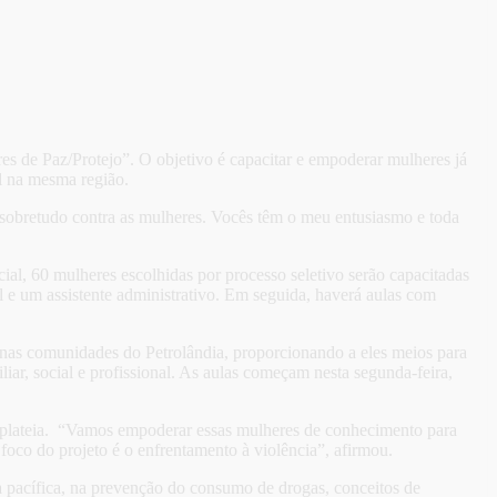
res de Paz/Protejo”. O objetivo é capacitar e empoderar mulheres já
al na mesma região.
ia, sobretudo contra as mulheres. Vocês têm o meu entusiasmo e toda
ial, 60 mulheres escolhidas por processo seletivo serão capacitadas
l e um assistente administrativo. Em seguida, haverá aulas com
o nas comunidades do Petrolândia, proporcionando a eles meios para
iar, social e profissional. As aulas começam nesta segunda-feira,
a plateia. “Vamos empoderar essas mulheres de conhecimento para
foco do projeto é o enfrentamento à violência”, afirmou.
a pacífica, na prevenção do consumo de drogas, conceitos de