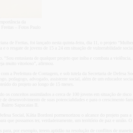
importância da
 Freitas – Fotos Paulo
na de Freitas, foi lançado nesta quinta-feira, dia 11, o projeto “Mulhe
ia e o resgate de jovens de 15 a 24 em situação de vulnerabilidade soci
ojeto. “Sou entusiasta de qualquer projeto que iniba e combata a violênc
ja muito vitorioso”, afirmou.
com a Prefeitura de Contagem, e sob tutela da Secretaria de Defesa Soc
ogo, pedagogo, advogado, assistente social, além de um educador socia
onteúdo do projeto ao longo de 15 meses.
ndo os conceitos assimilados a cerca de 100 jovens em situação de risc
e de desenvolvimento de suas potencialidades e para o crescimento famil
 Bairro Sapucaias II.
efesa Social, Kátia Bordoni pormenorizou o alcance do projeto para 
ra que possamos ter, verdadeiramente, um território de paz e união. O 
s para, por exemplo, terem aptidão na resolução de conflitos de maneir