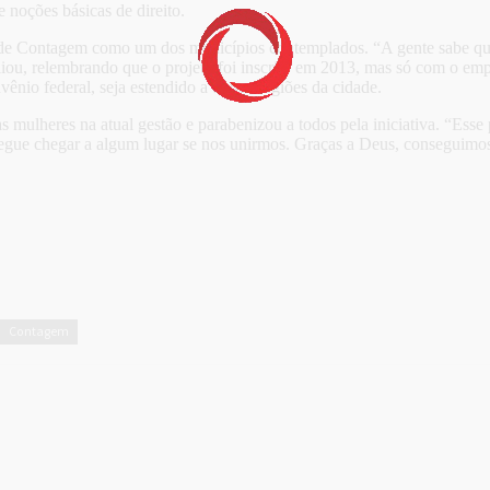
 noções básicas de direito.
 de Contagem como um dos municípios contemplados. “A gente sabe que
liou, relembrando que o projeto foi inscrito em 2013, mas só com o emp
ênio federal, seja estendido a outras regiões da cidade.
s mulheres na atual gestão e parabenizou a todos pela iniciativa. “Ess
gue chegar a algum lugar se nos unirmos. Graças a Deus, conseguimos q
Contagem