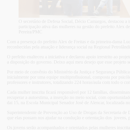
O secretário de Defesa Social, Décio Camargos, destacou a 
participação ativa das mulheres na gestão do prefeito Alex de
Pereira/PMC
Com a presença do prefeito Alex de Freitas e da primeira-dama Lucia
reconhecidas pela atuação e liderança social na Regional Petrolând
O prefeito enalteceu a iniciativa e declarou apoio irrestrito ao pr
a disposição do governo. Deixo aqui meu desejo que esse projeto se
Por meio de convênio do Ministério da Justiça e Segurança Pública 
inicialmente por uma equipe multiprofissional, composta por psicól
professores e instrutores, totalizando 224 horas/aula com todo o c
Cada mulher inscrita ficará responsável por 12 famílias, dissemina
recuperar a autoestima, a inserção no meio social, com oportunidad
dai 15, na Escola Municipal Senador José de Alencar, localizada no
Superintendente de Prevenção ao Uso de Drogas da Secretaria de D
que elas possam nos ajudar na condução e orientação dos jovens, pa
Os jovens serão acompanhados e orientados pelas mulheres inscrita