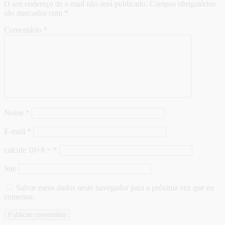
O seu endereço de e-mail não será publicado.
Campos obrigatórios
são marcados com
*
Comentário
*
Nome
*
E-mail
*
calcule 10+8 =
*
Site
Salvar meus dados neste navegador para a próxima vez que eu
comentar.